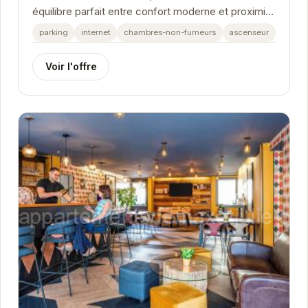
équilibre parfait entre confort moderne et proximité
des attractions principales. Son balcon...
parking
internet
chambres-non-fumeurs
ascenseur
Voir l'offre