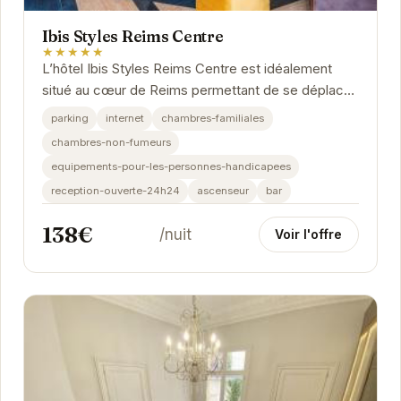
Ibis Styles Reims Centre
★★★★★
L’hôtel Ibis Styles Reims Centre est idéalement
situé au cœur de Reims permettant de se déplacer
aisément vers les sites touristiques comme...
parking
internet
chambres-familiales
chambres-non-fumeurs
equipements-pour-les-personnes-handicapees
reception-ouverte-24h24
ascenseur
bar
138€
/nuit
Voir l'offre