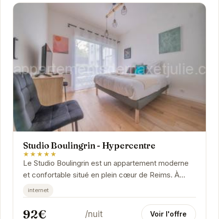
Studio Boulingrin - Hypercentre
★★★★★
Le Studio Boulingrin est un appartement moderne
et confortable situé en plein cœur de Reims. À
proximité des commerces, restaurants et sites...
internet
92€
/nuit
Voir l'offre