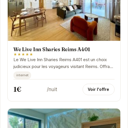
We Live Inn Sharies Reims A401
★★★★★
Le We Live Inn Sharies Reims A401 est un choix
judicieux pour les voyageurs visitant Reims. Offrant
un cadre agréable et de nombreux services...
internet
1€
/nuit
Voir l'offre