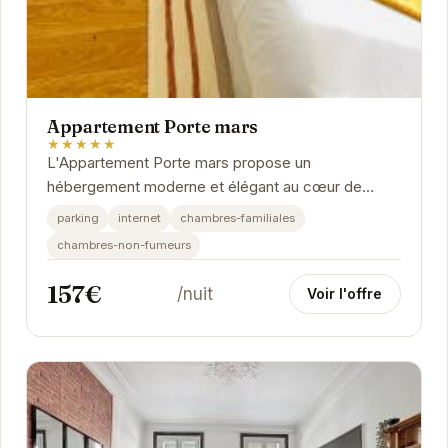
Appartement Porte mars
★★★★★
L'Appartement Porte mars propose un
hébergement moderne et élégant au cœur de
Reims. Idéalement situé, il offre un accès facile aux
parking
internet
chambres-familiales
principaux...
chambres-non-fumeurs
157€
/nuit
Voir l'offre