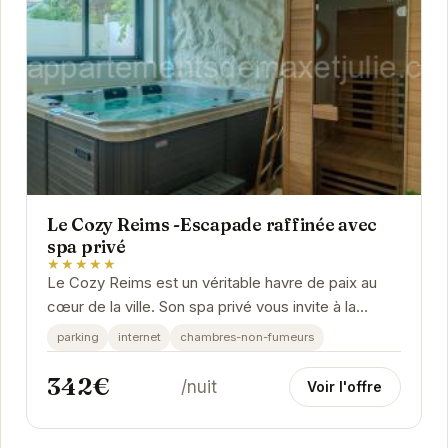
Le Cozy Reims -Escapade raffinée avec
spa privé
★★★★★
Le Cozy Reims est un véritable havre de paix au
cœur de la ville. Son spa privé vous invite à la
détente, tandis que son design élégant et ses...
parking
internet
chambres-non-fumeurs
342€
/nuit
Voir l'offre