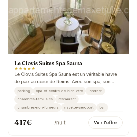
Le Clovis Suites Spa Sauna
★★★★★
Le Clovis Suites Spa Sauna est un véritable havre
de paix au cœur de Reims. Avec son spa, son
restaurant et ses suites spacieuses, il offre un...
parking
spa-et-centre-de-bien-etre
internet
chambres-familiales
restaurant
chambres-non-fumeurs
navette-aeroport
bar
417€
/nuit
Voir l'offre