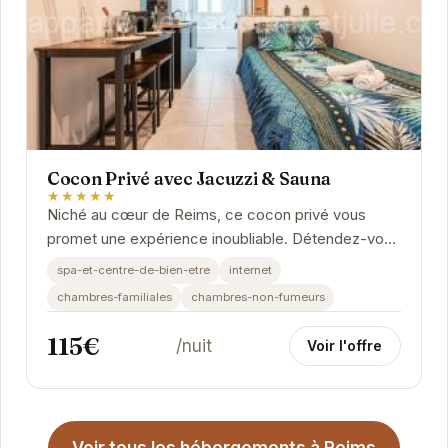
Cocon Privé avec Jacuzzi & Sauna
★★★★★
Niché au cœur de Reims, ce cocon privé vous
promet une expérience inoubliable. Détendez-vous
dans le jacuzzi et le sauna privatifs, et profitez...
spa-et-centre-de-bien-etre
internet
chambres-familiales
chambres-non-fumeurs
115€
/nuit
Voir l'offre