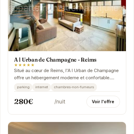
A l Urban de Champagne - Reims
★★★★★
Situé au cœur de Reims, l'A l Urban de Champagne
offre un hébergement moderne et confortable.
Idéal pour les couples et les voyageurs
parking
internet
chambres-non-fumeurs
d'affaires,...
280€
/nuit
Voir l'offre