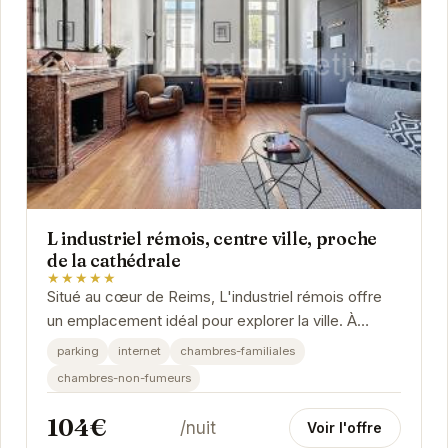
L industriel rémois, centre ville, proche
de la cathédrale
★★★★★
Situé au cœur de Reims, L'industriel rémois offre
un emplacement idéal pour explorer la ville. À
proximité de la célèbre cathédrale et des...
parking
internet
chambres-familiales
chambres-non-fumeurs
104€
/nuit
Voir l'offre