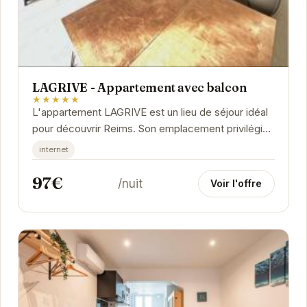
LAGRIVE - Appartement avec balcon
★★★★★
L'appartement LAGRIVE est un lieu de séjour idéal
pour découvrir Reims. Son emplacement privilégié
permet d'accéder facilement aux sites...
internet
97€
/nuit
Voir l'offre