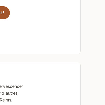
t !
fervescence'
 d'autres
 Reims.