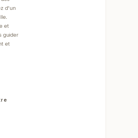
ez d'un
lle.
e et
s guider
nt et
tre