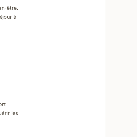
en-être.
éjour à
e
ort
érir les