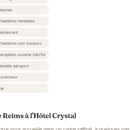
nternet
Chambres familiales
Restaurant
Chambres non-fumeurs
Réception ouverte 24h/24
Navette aéroport
Ascenseur
Bar
 Reims à l'Hôtel Crystal
ntre vous accueille dans un cadre raffiné, à quelques pas