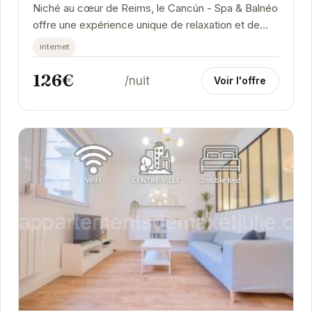
Niché au cœur de Reims, le Cancún - Spa & Balnéo
offre une expérience unique de relaxation et de
bien-être. Son emplacement privilégié, à...
internet
126€
/nuit
Voir l'offre