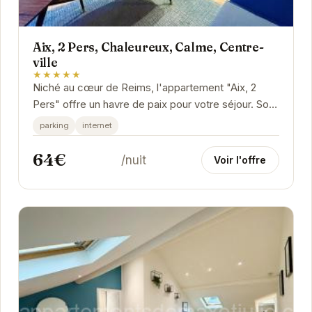
Aix, 2 Pers, Chaleureux, Calme, Centre-
ville
★★★★★
Niché au cœur de Reims, l'appartement "Aix, 2
Pers" offre un havre de paix pour votre séjour. Son
emplacement central vous permet d'accéder...
parking
internet
64€
/nuit
Voir l'offre