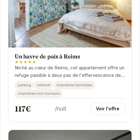
Un havre de paix à Reims
★★★★★
Niché au cœur de Reims, cet appartement offre un
refuge paisible à deux pas de l'effervescence de
la ville. Son emplacement privilégié permet...
parking
internet
chambres-familiales
chambres-non-fumeurs
117€
/nuit
Voir l'offre