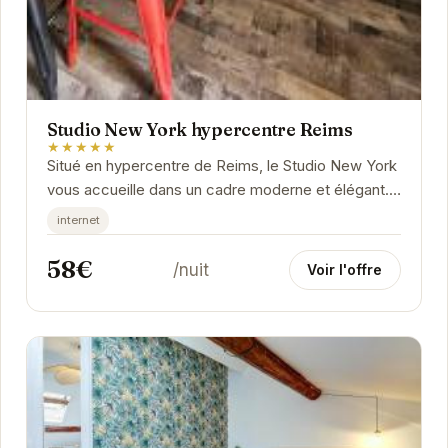
Studio New York hypercentre Reims
★★★★★
Situé en hypercentre de Reims, le Studio New York
vous accueille dans un cadre moderne et élégant.
Proche de la cathédrale et des célèbres...
internet
58€
/nuit
Voir l'offre