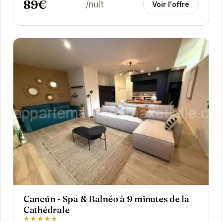
89€
une...
/nuit
Voir l'offre
Cancún - Spa & Balnéo à 9 minutes de la
Cathédrale
★★★★★