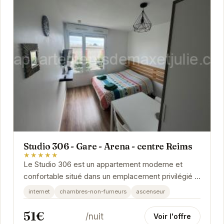
Studio 306 - Gare - Arena - centre Reims
★★★★★
Le Studio 306 est un appartement moderne et
confortable situé dans un emplacement privilégié à
Reims. Proche de la gare, de l'Arena et du...
internet
chambres-non-fumeurs
ascenseur
51€
/nuit
Voir l'offre