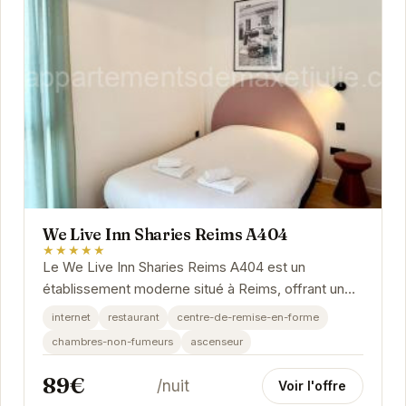
We Live Inn Sharies Reims A404
★★★★★
Le We Live Inn Sharies Reims A404 est un
établissement moderne situé à Reims, offrant un
hébergement confortable et des équipements
internet
restaurant
centre-de-remise-en-forme
tels...
chambres-non-fumeurs
ascenseur
89€
/nuit
Voir l'offre