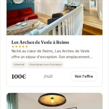
Les Arches de Vesle à Reims
★★★★★
Niché au cœur de Reims, Les Arches de Vesle
offre un séjour d'exception. Son emplacement
privilégié permet un accès facile aux sites...
internet
chambres-non-fumeurs
100€
/nuit
Voir l'offre