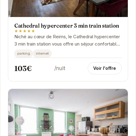
Cathedral hypercenter 3 min train station
★★★★★
Niché au cœur de Reims, le Cathedral hypercenter
3 min train station vous offre un séjour confortable
et pratique. À proximité des sites...
parking
internet
103€
/nuit
Voir l'offre