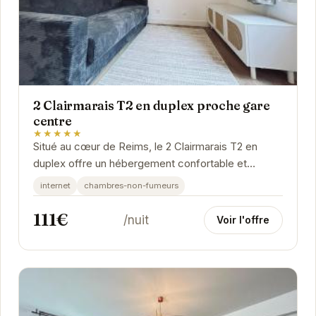
2 Clairmarais T2 en duplex proche gare
centre
★★★★★
Situé au cœur de Reims, le 2 Clairmarais T2 en
duplex offre un hébergement confortable et
moderne à proximité des principales attractions.
internet
chambres-non-fumeurs
Cet...
111€
/nuit
Voir l'offre