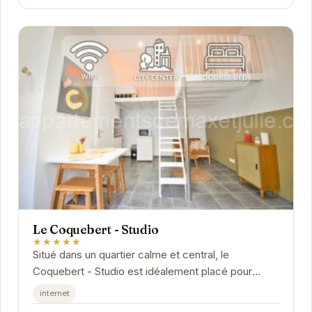
Le Coquebert - Studio
★★★★★
Situé dans un quartier calme et central, le
Coquebert - Studio est idéalement placé pour
explorer les richesses de Reims. À proximité des...
internet