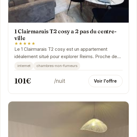
1 Clairmarais T2 cosy a 2 pas du centre-
ville
★★★★★
Le 1 Clairmarais T2 cosy est un appartement
idéalement situé pour explorer Reims. Proche des
commerces, restaurants et sites touristiques, il
internet
chambres-non-fumeurs
offre...
101€
/nuit
Voir l'offre