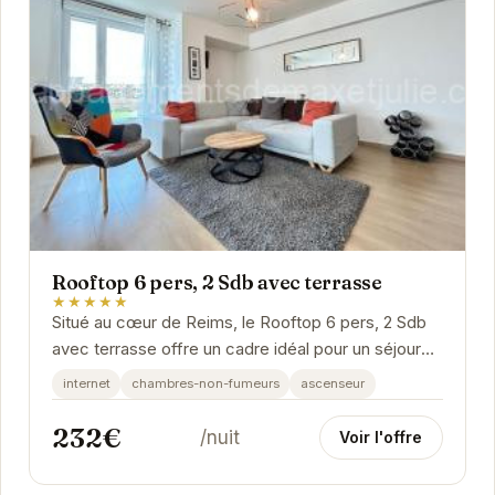
Rooftop 6 pers, 2 Sdb avec terrasse
★★★★★
Situé au cœur de Reims, le Rooftop 6 pers, 2 Sdb
avec terrasse offre un cadre idéal pour un séjour
mémorable. Ses deux salles de bain et sa...
internet
chambres-non-fumeurs
ascenseur
232€
/nuit
Voir l'offre