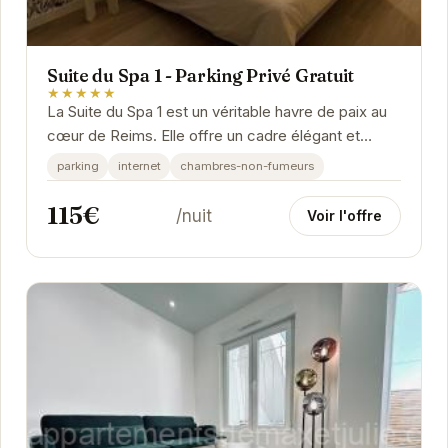
Suite du Spa 1 - Parking Privé Gratuit
★★★★★
La Suite du Spa 1 est un véritable havre de paix au
cœur de Reims. Elle offre un cadre élégant et
moderne, idéal pour un séjour romantique ou...
parking
internet
chambres-non-fumeurs
115€
/nuit
Voir l'offre