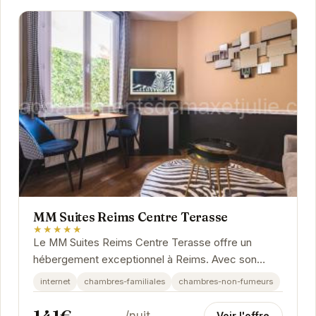
MM Suites Reims Centre Terasse
★★★★★
Le MM Suites Reims Centre Terasse offre un
hébergement exceptionnel à Reims. Avec son
emplacement central et ses équipements
internet
chambres-familiales
chambres-non-fumeurs
modernes, il est...
Voir l'offre