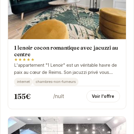
1 lenoir cocon romantique avec jacuzzi au
centre
★★★★★
L'appartement "1 Lenoir" est un véritable havre de
paix au cœur de Reims. Son jacuzzi privé vous
invite à la détente, tandis que son décor...
internet
chambres-non-fumeurs
155€
/nuit
Voir l'offre