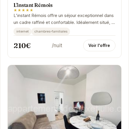
L'instant Rémois
★★★★★
L'instant Rémois offre un séjour exceptionnel dans
un cadre raffiné et confortable. Idéalement situé, il
permet un accès facile aux principaux...
internet
chambres-familiales
210€
/nuit
Voir l'offre