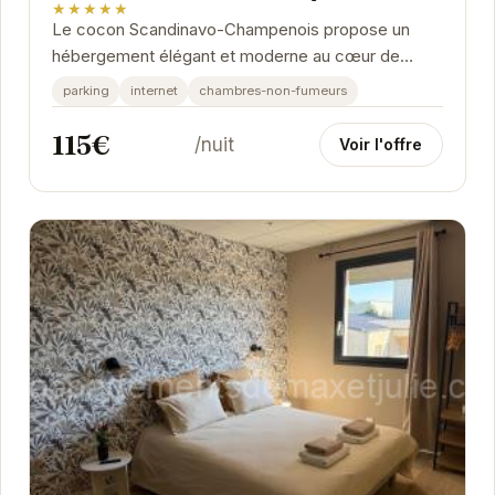
★★★★★
Le cocon Scandinavo-Champenois propose un
hébergement élégant et moderne au cœur de
Reims. Son ambiance chaleureuse et son design
parking
internet
chambres-non-fumeurs
soigné en font...
115€
/nuit
Voir l'offre