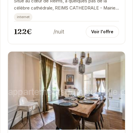
Situé au cœur de Reims, à quelques pas de la
célèbre cathédrale, REIMS CATHEDRALE - Mairie /
Boulingrin offre un séjour confortable et...
internet
122€
/nuit
Voir l'offre