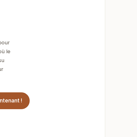
pour
où le
su
ur
ntenant !