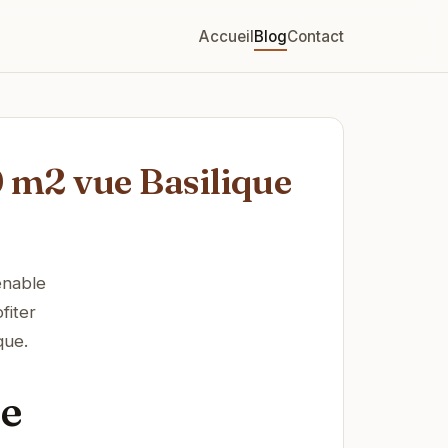
Accueil
Blog
Contact
0 m2 vue Basilique
enable
fiter
que.
de