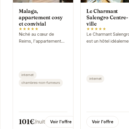
Malaga,
Le Charmant
appartement cosy
Salengro Centre-
et convivial
ville
★★★★★
★★★★★
Niché au cœur de
Le Charmant Salengr
Reims, l'appartement
est un hôtel idéaleme
"Malaga" vous accueille
situé au cœur de Rei
dans une ambiance
offrant un accès faci
chaleureuse et
aux principaux sites
conviviale. Son
touristiques de la ville
internet
emplacement privilégié
Avec...
internet
vous permet...
chambres-non-fumeurs
101€
/nuit
Voir l'offre
Voir l'offre