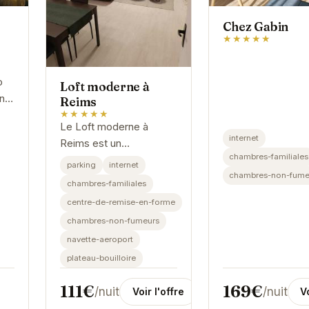
Chez Gabin
★★★★★
o
Loft moderne à
nt
Reims
★★★★★
ms,
Le Loft moderne à
le
internet
Reims est un
chambres-familiales
hébergement élégant et
.
parking
internet
confortable situé en
chambres-non-fume
chambres-familiales
plein cœur de la ville.
centre-de-remise-en-forme
Idéal pour les voyageurs
chambres-non-fumeurs
d'affaires et les...
navette-aeroport
plateau-bouilloire
169€
111€
/nuit
/nuit
Vo
Voir l'offre