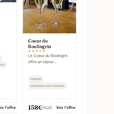
Coeur du
Boulingrin
★★★★★
Le Coeur du Boulingrin
offre un séjour
urs
exceptionnel à Reims.
Son emplacement
internet
central permet
d'accéder facilement
chambres-non-fumeurs
aux principaux attraits
de la...
158€
/nuit
ir l'offre
Voir l'offre