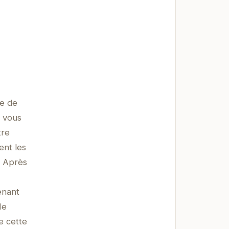
ue de
2 vous
tre
ent les
. Après
enant
Ne
e cette