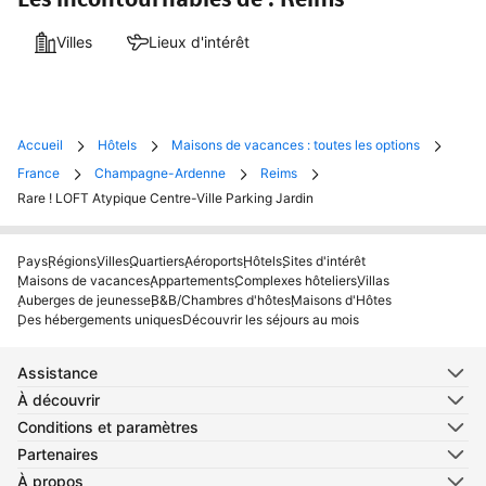
Villes
Lieux d'intérêt
Accueil
Hôtels
Maisons de vacances : toutes les options
France
Champagne-Ardenne
Reims
Rare ! LOFT Atypique Centre-Ville Parking Jardin
Pays
Régions
Villes
Quartiers
Aéroports
Hôtels
Sites d'intérêt
Maisons de vacances
Appartements
Complexes hôteliers
Villas
Auberges de jeunesse
B&B/Chambres d'hôtes
Maisons d'Hôtes
Des hébergements uniques
Découvrir les séjours au mois
Assistance
À découvrir
Conditions et paramètres
Partenaires
À propos