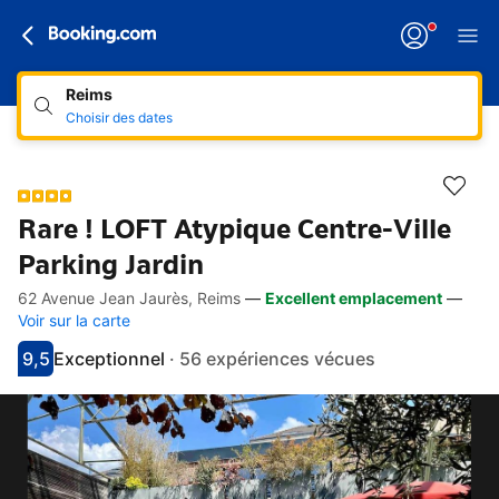
Reims
Choisir des dates
Rare ! LOFT Atypique Centre-Ville
Parking Jardin
62 Avenue Jean Jaurès, Reims
—
Excellent emplacement
—
Accès rapides
Aller à la description
Aller aux équipements
Aller aux hébergements
Aller aux conditions
Voir sur la carte
9,5
Exceptionnel
·
56 expériences vécues
Avec une note de 9.5
exceptionnel