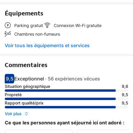
Équipements
Parking gratuit
Connexion Wi-Fi gratuite
Chambres non-fumeurs
Voir tous les équipements et services
Commentaires
9,5
Exceptionnel
·
56 expériences vécues
Avec une note de 9.5
exceptionnel
Situation géographique
9,6
Propreté
9,5
Rapport qualité/prix
9,5
Voir plus
Ce que les personnes ayant séjourné ici ont adoré :