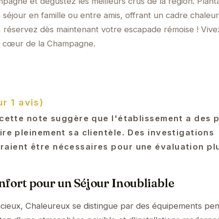
pagne et dégustez les meilleurs crus de la région. Plant
n séjour en famille ou entre amis, offrant un cadre chaleu
s, réservez dès maintenant votre escapade rémoise ! Viv
u cœur de la Champagne.
r 1 avis)
 cette note suggère que l'établissement a des p
ire pleinement sa clientèle. Des investigations
aient être nécessaires pour une évaluation plu
fort pour un Séjour Inoubliable
pacieux, Chaleureux se distingue par des équipements pe