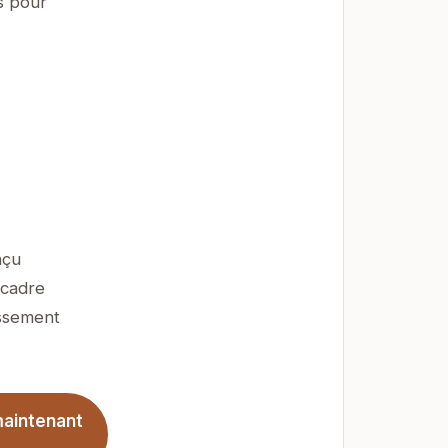
s pour
nçu
 cadre
issement
maintenant