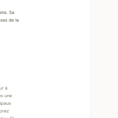
ims. Sa
sses de la
ur à
ès une
cipaux
lorez