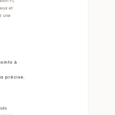
ation FL
reux et
ez une
oints à
s précise.
nsés