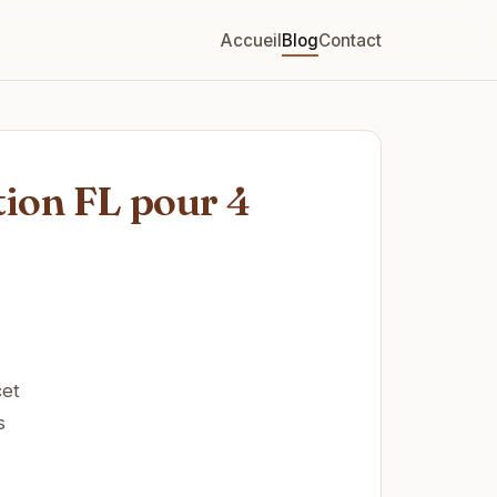
Accueil
Blog
Contact
tion FL pour 4
cet
s