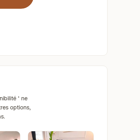
bilité ' ne
res options,
ms.