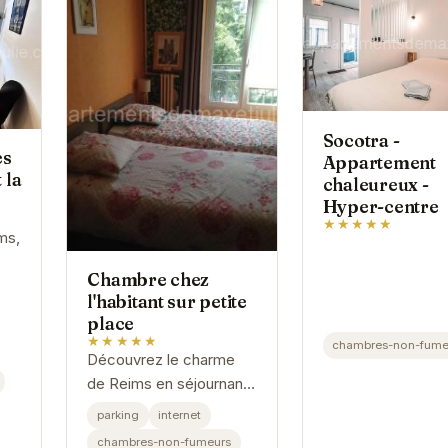
Socotra -
es
Appartement
 la
chaleureux -
Hyper-centre
★★★★★
ms,
Chambre chez
pour
l'habitant sur petite
he
place
★★★★★
chambres-non-fume
Découvrez le charme
de Reims en séjournant
dans cette accueillante
parking
internet
chambre chez l'habitant.
chambres-non-fumeurs