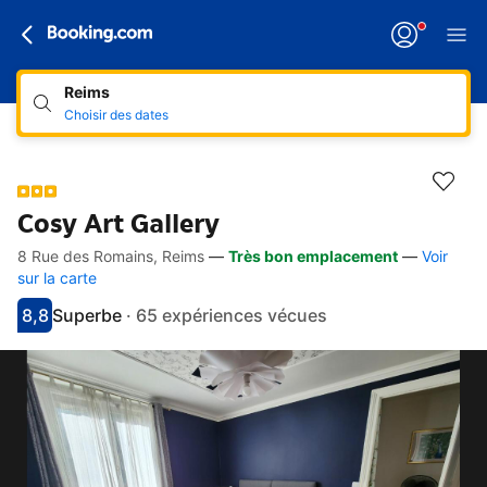
Reims
Choisir des dates
Cosy Art Gallery
8 Rue des Romains, Reims
—
Très bon emplacement
—
Voir
Accès rapides
Aller à la description
Aller aux équipements
Aller aux hébergements
Aller aux conditions
sur la carte
8,8
Superbe
·
65 expériences vécues
Avec une note de 8.8
superbe