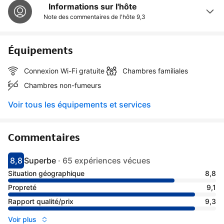
Informations sur l'hôte
Note des commentaires de l'hôte
9,3
Équipements
Connexion Wi-Fi gratuite
Chambres familiales
Chambres non-fumeurs
Voir tous les équipements et services
Commentaires
8,8
Superbe
·
65 expériences vécues
Avec une note de 8.8
superbe
Situation géographique
8,8
Propreté
9,1
Rapport qualité/prix
9,3
Voir plus