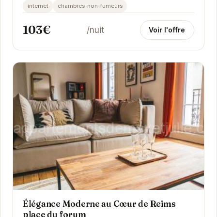
contemporaine. Chaque chambre est
internet
chambres-non-fumeurs
soigneusement décorée et équipée...
103€
/nuit
Voir l'offre
Élégance Moderne au Cœur de Reims
place du forum