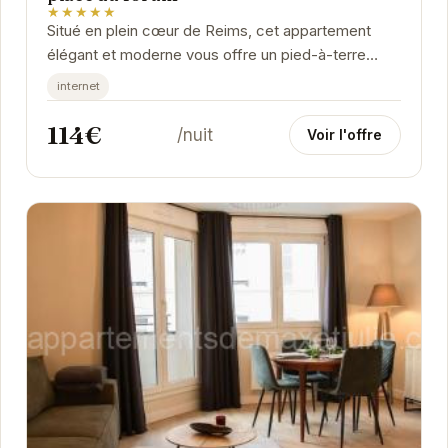
★★★★★
Situé en plein cœur de Reims, cet appartement
élégant et moderne vous offre un pied-à-terre
idéal pour explorer la ville. À proximité des...
internet
114€
/nuit
Voir l'offre