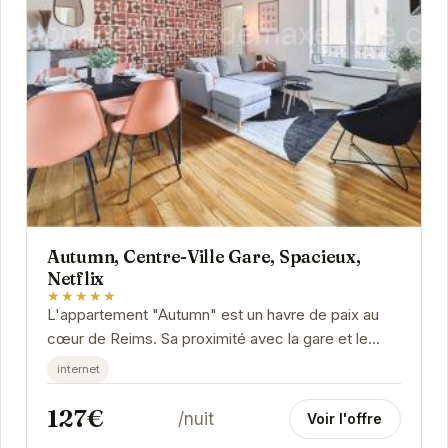
Autumn, Centre-Ville Gare, Spacieux,
Netflix
★★★★★
L'appartement "Autumn" est un havre de paix au
cœur de Reims. Sa proximité avec la gare et le
centre-ville en fait un lieu de séjour idéal pour...
internet
127€
/nuit
Voir l'offre