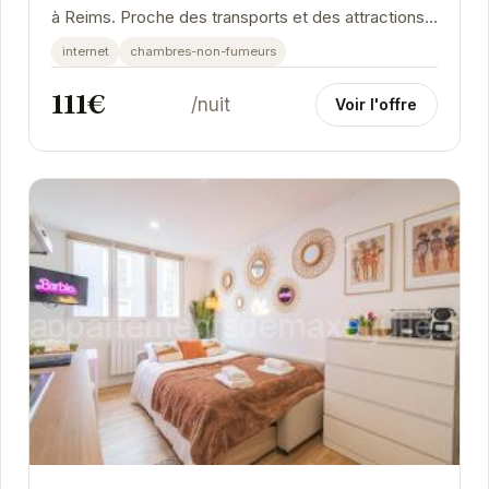
à Reims. Proche des transports et des attractions
principales, cet hébergement vous offre...
internet
chambres-non-fumeurs
111€
/nuit
Voir l'offre