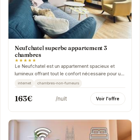
Neufchatel superbe appartement 3
chambres
★★★★★
Le Neufchatel est un appartement spacieux et
lumineux offrant tout le confort nécessaire pour un
séjour inoubliable à Reims. Avec ses trois...
internet
chambres-non-fumeurs
163€
/nuit
Voir l'offre