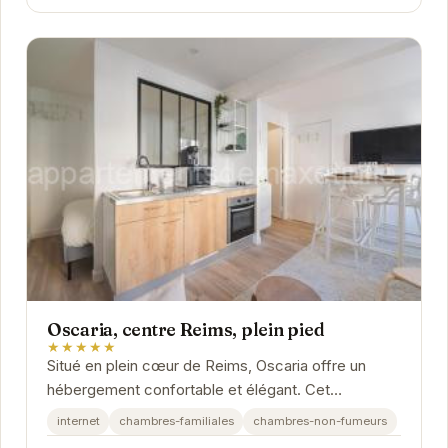
Oscaria, centre Reims, plein pied
★★★★★
Situé en plein cœur de Reims, Oscaria offre un
hébergement confortable et élégant. Cet
appartement plein pied est idéal pour les
internet
chambres-familiales
chambres-non-fumeurs
voyageurs qui...