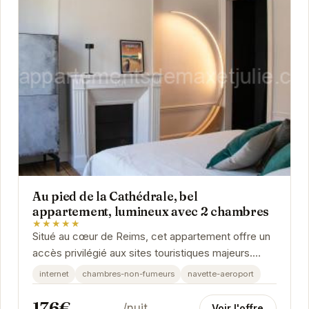
Au pied de la Cathédrale, bel
appartement, lumineux avec 2 chambres
★★★★★
Situé au cœur de Reims, cet appartement offre un
accès privilégié aux sites touristiques majeurs.
Avec ses deux chambres confortables, il peut...
internet
chambres-non-fumeurs
navette-aeroport
176€
/nuit
Voir l'offre