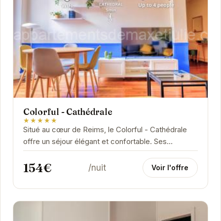
Colorful - Cathédrale
★★★★★
Situé au cœur de Reims, le Colorful - Cathédrale
offre un séjour élégant et confortable. Ses
chambres décorées avec goût et ses
154€
équipements...
/nuit
Voir l'offre