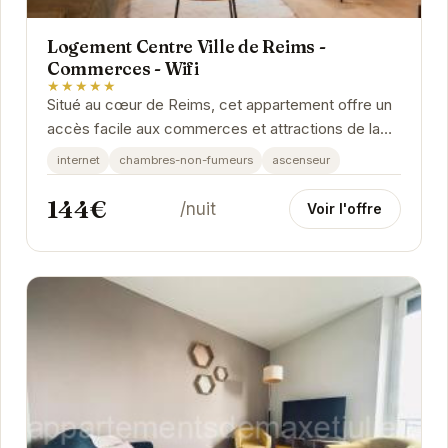
Logement Centre Ville de Reims -
Commerces - Wifi
★★★★★
Situé au cœur de Reims, cet appartement offre un
accès facile aux commerces et attractions de la
ville. Avec une connexion Wifi haut débit, il...
internet
chambres-non-fumeurs
ascenseur
144€
/nuit
Voir l'offre