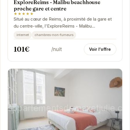
ExploreReims - Malibu beachhouse
proche gare et centre
★★★★★
Situé au cœur de Reims, à proximité de la gare et
du centre-ville, l'ExploreReims - Malibu
beachhouse est l'endroit idéal pour un séjour...
internet
chambres-non-fumeurs
101€
/nuit
Voir l'offre