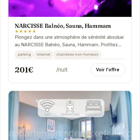
NARCISSE Balnéo, Sauna, Hammam
★★★★★
Plongez dans une atmosphère de sérénité absolue
au NARCISSE Balnéo, Sauna, Hammam. Profitez
d'installations modernes et impeccables pour une...
parking
internet
chambres-non-fumeurs
201€
/nuit
Voir l'offre