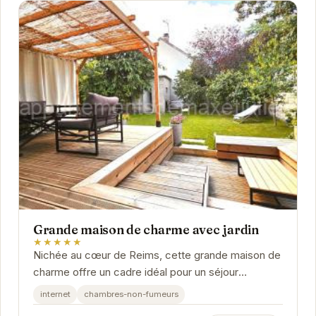
Grande maison de charme avec jardin
★★★★★
Nichée au cœur de Reims, cette grande maison de
charme offre un cadre idéal pour un séjour
inoubliable. Son jardin luxuriant invite à la...
internet
chambres-non-fumeurs