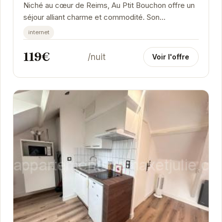
Niché au cœur de Reims, Au Ptit Bouchon offre un
séjour alliant charme et commodité. Son
emplacement idéal permet d'explorer aisément
internet
les...
119€
/nuit
Voir l'offre