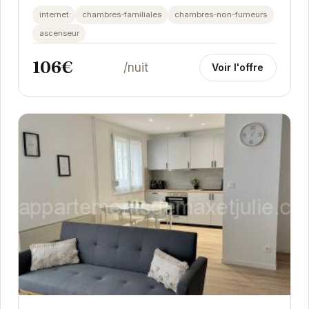
élégantes et son atmosphère chaleureuse vous
internet
chambres-familiales
chambres-non-fumeurs
invitent...
ascenseur
106€
/nuit
Voir l'offre