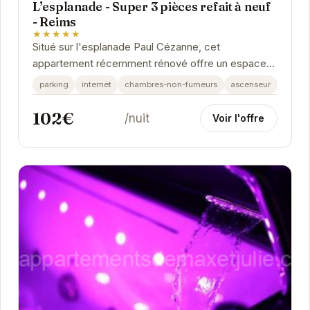
L’esplanade - Super 3 pièces refait à neuf
- Reims
★★★★★
Situé sur l'esplanade Paul Cézanne, cet
appartement récemment rénové offre un espace
de vie moderne et confortable. Lumineux et
parking
internet
chambres-non-fumeurs
ascenseur
spacieux, il...
102€
/nuit
Voir l'offre