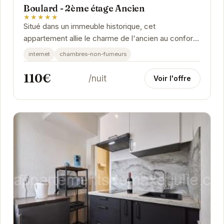
Boulard - 2ème étage Ancien
★★★★★
Situé dans un immeuble historique, cet
appartement allie le charme de l'ancien au confort
moderne. Ses équipements et son emplacement
internet
chambres-non-fumeurs
idéal en...
110€
/nuit
Voir l'offre