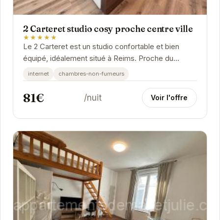
2 Carteret studio cosy proche centre ville
★★★★★
Le 2 Carteret est un studio confortable et bien
équipé, idéalement situé à Reims. Proche du
centre-ville et des transports en commun, il offre...
internet
chambres-non-fumeurs
81€
/nuit
Voir l'offre