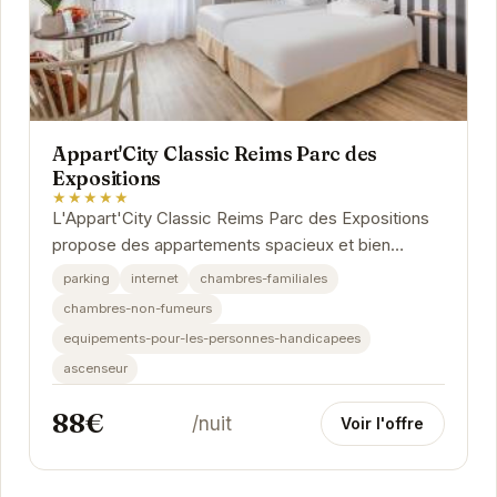
Appart'City Classic Reims Parc des
Expositions
★★★★★
L'Appart'City Classic Reims Parc des Expositions
propose des appartements spacieux et bien
équipés pour un séjour agréable à Reims.
parking
internet
chambres-familiales
Idéalement...
chambres-non-fumeurs
equipements-pour-les-personnes-handicapees
ascenseur
88€
/nuit
Voir l'offre