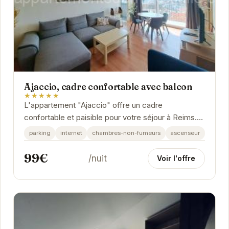
Ajaccio, cadre confortable avec balcon
★★★★★
L'appartement "Ajaccio" offre un cadre
confortable et paisible pour votre séjour à Reims.
Idéalement situé, il vous permettra de découvrir...
parking
internet
chambres-non-fumeurs
ascenseur
99€
/nuit
Voir l'offre