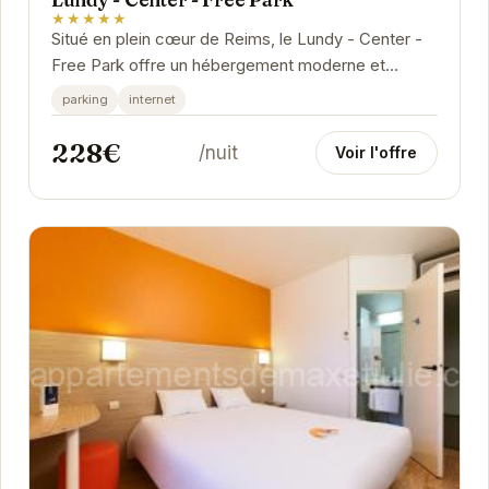
★★★★★
Situé en plein cœur de Reims, le Lundy - Center -
Free Park offre un hébergement moderne et
confortable. Avec son parking gratuit et sa
parking
internet
connexion...
228€
/nuit
Voir l'offre