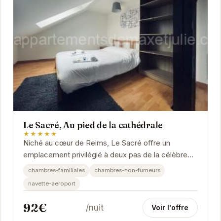
Le Sacré, Au pied de la cathédrale
★★★★★
Niché au cœur de Reims, Le Sacré offre un
emplacement privilégié à deux pas de la célèbre
cathédrale. Cet établissement élégant propose...
chambres-familiales
chambres-non-fumeurs
navette-aeroport
92€
/nuit
Voir l'offre