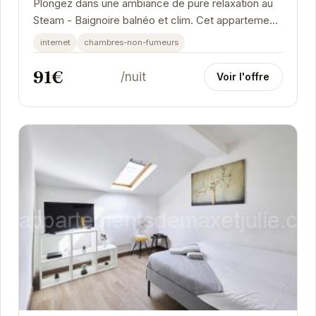
Plongez dans une ambiance de pure relaxation au
Steam - Baignoire balnéo et clim. Cet appartement
élégant vous offre un refuge paisible au cœur...
internet
chambres-non-fumeurs
91€
/nuit
Voir l'offre