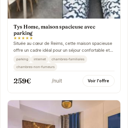
Tys Home, maison spacieuse avec
parking
★★★★★
Située au cœur de Reims, cette maison spacieuse
offre un cadre idéal pour un séjour confortable et
pratique. Avec son parking privé, vous...
parking
internet
chambres-familiales
chambres-non-fumeurs
259€
/nuit
Voir l'offre