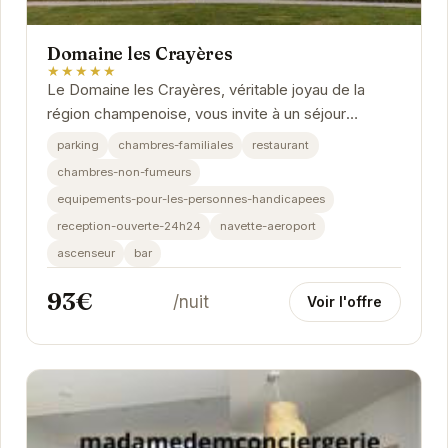
Domaine les Crayères
★★★★★
Le Domaine les Crayères, véritable joyau de la
région champenoise, vous invite à un séjour
inoubliable. Installé dans un ancien manoir entouré...
parking
chambres-familiales
restaurant
chambres-non-fumeurs
equipements-pour-les-personnes-handicapees
reception-ouverte-24h24
navette-aeroport
ascenseur
bar
93€
/nuit
Voir l'offre