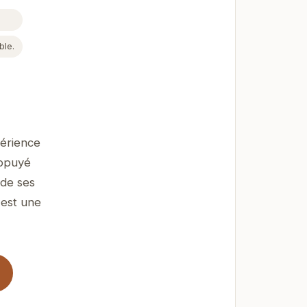
ble.
périence
appuyé
 de ses
 est une