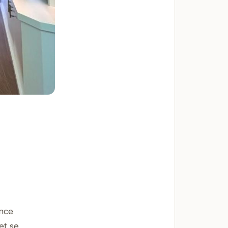
ance
et se