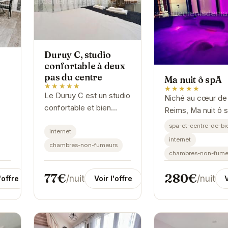
Duruy C, studio
confortable à deux
pas du centre
Ma nuit ô spA
★★★★★
★★★★★
Le Duruy C est un studio
Niché au cœur de
confortable et bien
Reims, Ma nuit ô 
équipé, idéalement situé
une invitation à la
spa-et-centre-de-bi
à proximité du centre de
internet
détente et au bien
internet
Reims. Il offre un
chambres-non-fumeurs
Son atmosphère i
chambres-non-fume
excellent point de
et ses équipemen
départ...
haut de gamme...
77€
280€
/nuit
/nuit
Voir l'offre
'offre
V