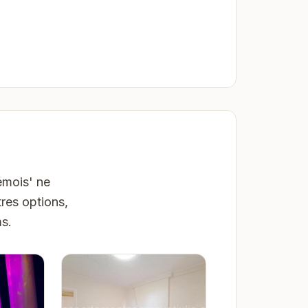
émois' ne
res options,
ms.