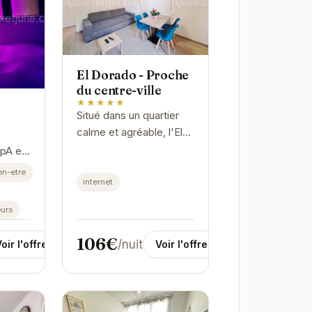
El Dorado - Proche
du centre-ville
★★★★★
Situé dans un quartier
calme et agréable, l'El
Dorado vous offre un
spA est
espace de vie
en-etre
confortable et
internet
-être.
fonctionnel. Profitez
ntime
urs
d'une cuisine équipée,...
ts
106€
/nuit
Voir l'offre
oir l'offre