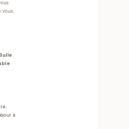
vous
e vous.
Bulle
able
re.
éjour à