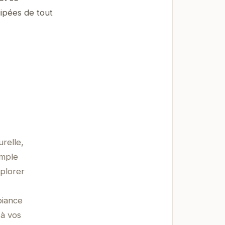
ipées de tout
relle,
imple
plorer
biance
 à vos