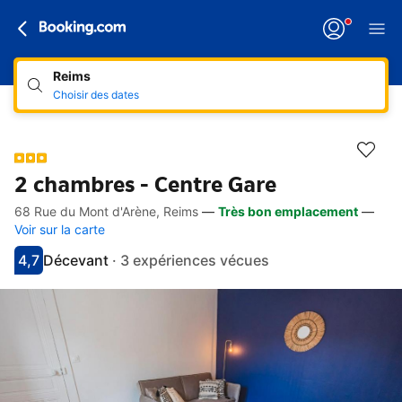
Reims
Choisir des dates
2 chambres - Centre Gare
68 Rue du Mont d'Arène, Reims
—
Très bon emplacement
—
Accès rapides
Aller à la description
Aller aux équipements
Aller aux hébergements
Aller aux conditions
Voir sur la carte
4,7
Décevant
·
3 expériences vécues
Avec une note de 4.7
décevant