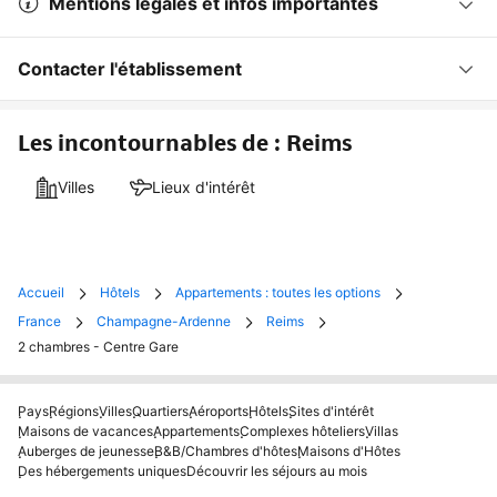
Mentions légales et infos importantes
Contacter l'établissement
Les incontournables de : Reims
Villes
Lieux d'intérêt
Accueil
Hôtels
Appartements : toutes les options
France
Champagne-Ardenne
Reims
2 chambres - Centre Gare
Pays
Régions
Villes
Quartiers
Aéroports
Hôtels
Sites d'intérêt
Maisons de vacances
Appartements
Complexes hôteliers
Villas
Auberges de jeunesse
B&B/Chambres d'hôtes
Maisons d'Hôtes
Des hébergements uniques
Découvrir les séjours au mois