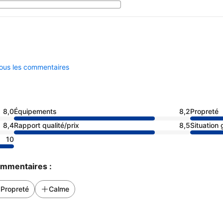
tous les commentaires
8,0
Équipements
8,2
Propreté
8,4
Rapport qualité/prix
8,5
Situation
10
commentaires :
Propreté
Calme