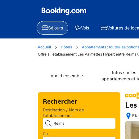
Séjours
Vols
Voitures de loca
Accueil
Hôtels
Appartements : toutes les option
Offre à l'établissement Les Palmettes Hypercentre Reims 
Infos sur les
Vue d'ensemble
appartements et ta
Rechercher
Les
Destination / Nom de
l'établissement :
Eta
Exc
situ
Du