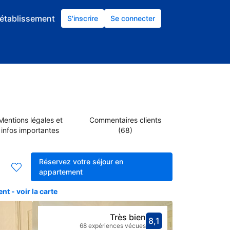
établissement
S'inscrire
Se connecter
Mentions légales et
Commentaires clients
infos importantes
(68)
Réservez votre séjour en
appartement
t - voir la carte
Très bien
8,1
Avec une not
très bien
68 expériences vécues