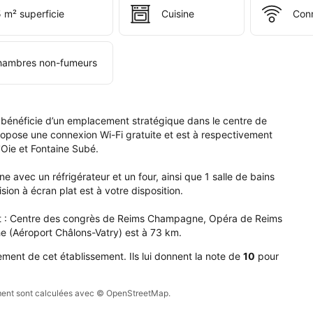
tablissement 
 m² superficie
Cuisine
Conn
mettes 
ercentre 
ms.
hambres non-fumeurs
énéficie d’un emplacement stratégique dans le centre de 
opose une connexion Wi-Fi gratuite et est à respectivement 
Oie et Fontaine Subé.

avec un réfrigérateur et un four, ainsi que 1 salle de bains 
on à écran plat est à votre disposition.

rêt : Centre des congrès de Reims Champagne, Opéra de Reims 
che (Aéroport Châlons-Vatry) est à 73 km.
ment de cet établissement. Ils lui donnent la note de
10
pour
sement sont calculées avec © OpenStreetMap.