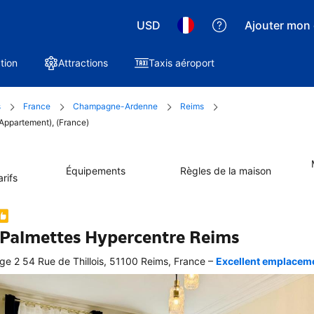
USD
Ajouter mon 
tion
Attractions
Taxis aéroport
s
France
Champagne-Ardenne
Reims
(Appartement), (France)
Équipements
Règles de la maison
rifs
 Palmettes Hypercentre Reims
–
ge 2 54 Rue de Thillois, 51100 Reims, France
Excellent emplacemen
ellente
ation 