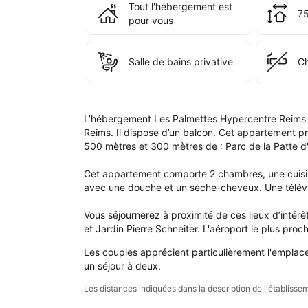
l'é
Tout l'hébergement est
75
Les 
pour vous
Pal
Hyp
Rei
Salle de bains privative
C
L’hébergement Les Palmettes Hypercentre Reims b
Reims. Il dispose d’un balcon. Cet appartement pr
500 mètres et 300 mètres de : Parc de la Patte d'
Cet appartement comporte 2 chambres, une cuisine 
avec une douche et un sèche-cheveux. Une télévisi
Vous séjournerez à proximité de ces lieux d’inté
et Jardin Pierre Schneiter. L'aéroport le plus pro
Les couples apprécient particulièrement l'emplace
un séjour à deux.
Les distances indiquées dans la description de l'établis