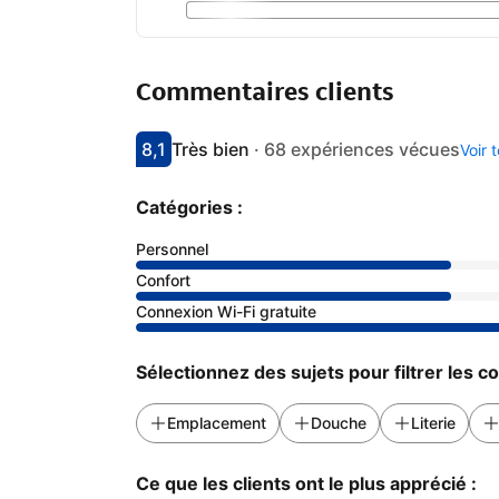
Commentaires clients
8,1
Très bien
·
68 expériences vécues
Voir 
Avec une note de 8.1
très bien
Catégories :
Personnel
Confort
Connexion Wi-Fi gratuite
Sélectionnez des sujets pour filtrer les 
Emplacement
Douche
Literie
Ce que les clients ont le plus apprécié :