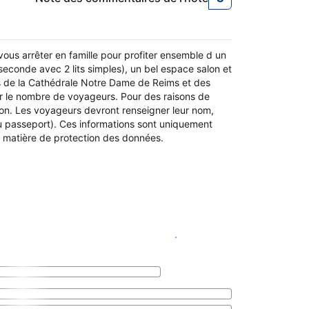
8
Note des commen
vous arrêter en famille pour profiter ensemble d un
seconde avec 2 lits simples), un bel espace salon et
s de la Cathédrale Notre Dame de Reims et des
our le nombre de voyageurs. Pour des raisons de
ion. Les voyageurs devront renseigner leur nom,
ou passeport). Ces informations sont uniquement
en matière de protection des données.
Voir les disponibilités