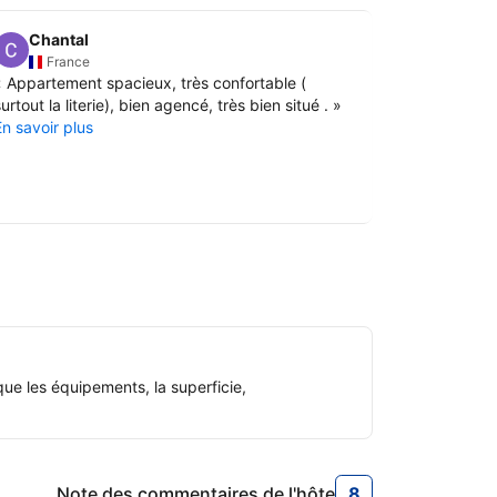
Chantal
Véron
V
France
Belgi
«
Appartement spacieux, très confortable (
«
Apparteme
urtout la literie), bien agencé, très bien situé .
»
avec bcp de
En savoir plus
donne un sen
est accessibl
bonne .
»
En savoir pl
ue les équipements, la superficie,
Note des commentaires de l'hôte
8