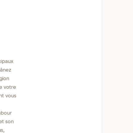
cipaux
lânez
égion
e votre
nt vous
mbour
et son
us,