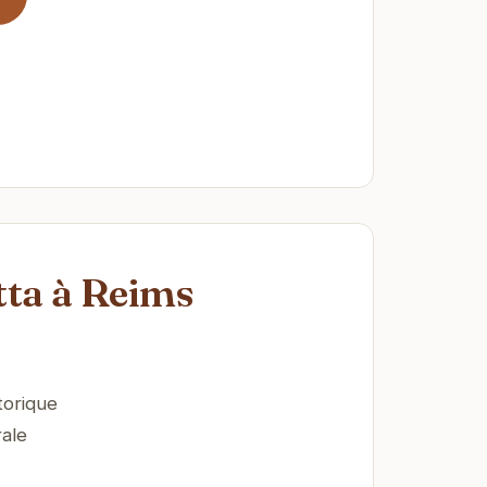
tta à Reims
torique
ale