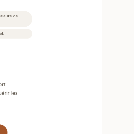
érieure de
el.
ort
érir les
!