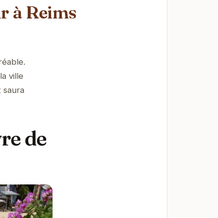
ur à Reims
réable.
 ville
t saura
re de