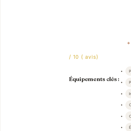
/ 10 ( avis)
P
Équipements clés :
I