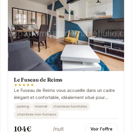
Le Fuseau de Reims
★★★★★
Le Fuseau de Reims vous accueille dans un cadre
élégant et confortable, idéalement situé pour
explorer les richesses de la ville. Profitez d'un...
parking
internet
chambres-familiales
chambres-non-fumeurs
104€
/nuit
Voir l'offre