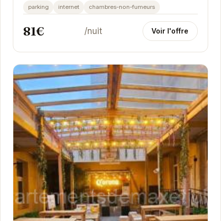
d'intérêt de la ville. Son aménagement moderne...
parking
internet
chambres-non-fumeurs
81€
/nuit
Voir l'offre