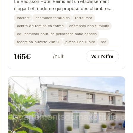
Le Radisson Hotel Reims est un établissement
élégant et moderne qui propose des chambres
confortables et spacieuses, ainsi qu'une gamme...
internet
chambres-familiales
restaurant
centre-de-remise-en-forme
chambres-non-fumeurs
equipements-pour-les-personnes-handicapees
reception-ouverte-24h24
plateau-bouilloire
bar
165€
/nuit
Voir l'offre