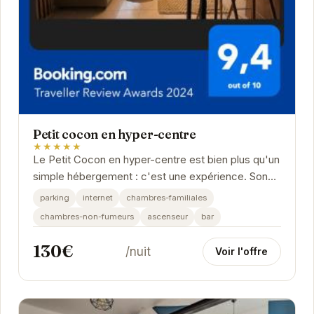
Petit cocon en hyper-centre
★★★★★
Le Petit Cocon en hyper-centre est bien plus qu'un
simple hébergement : c'est une expérience. Son
emplacement privilégié au cœur de Reims vous...
parking
internet
chambres-familiales
chambres-non-fumeurs
ascenseur
bar
130€
/nuit
Voir l'offre