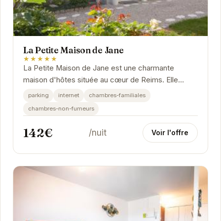
La Petite Maison de Jane
★★★★★
La Petite Maison de Jane est une charmante
maison d'hôtes située au cœur de Reims. Elle
propose des chambres confortables et décorées
parking
internet
chambres-familiales
avec...
chambres-non-fumeurs
142€
/nuit
Voir l'offre