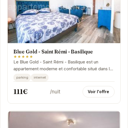
Blue Gold - Saint Rémi - Basilique
★★★★★
Le Blue Gold - Saint Rémi - Basilique est un
appartement moderne et confortable situé dans le
centre historique de Reims. Proche de la
parking
internet
Basilique...
111€
/nuit
Voir l'offre