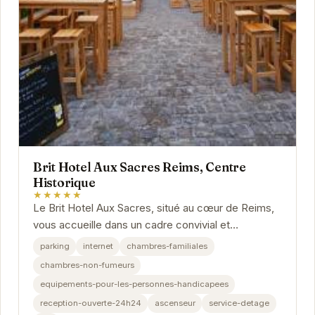
Brit Hotel Aux Sacres Reims, Centre
Historique
★★★★★
Le Brit Hotel Aux Sacres, situé au cœur de Reims,
vous accueille dans un cadre convivial et
confortable. Idéalement placé pour explorer les...
parking
internet
chambres-familiales
chambres-non-fumeurs
equipements-pour-les-personnes-handicapees
reception-ouverte-24h24
ascenseur
service-detage