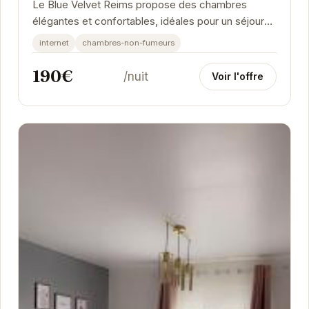
Le Blue Velvet Reims propose des chambres
élégantes et confortables, idéales pour un séjour
relaxant. Son emplacement central permet
internet
chambres-non-fumeurs
d'accéder...
190€
/nuit
Voir l'offre