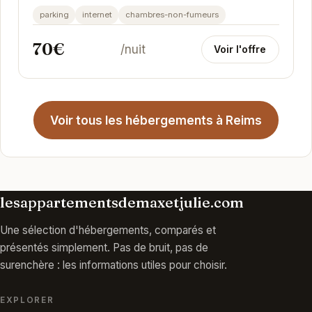
privilégié, à proximité des commerces et des
parking
internet
chambres-non-fumeurs
sites...
70€
/nuit
Voir l'offre
Voir tous les hébergements à Reims
lesappartementsdemaxetjulie.com
Une sélection d'hébergements, comparés et
présentés simplement. Pas de bruit, pas de
surenchère : les informations utiles pour choisir.
EXPLORER