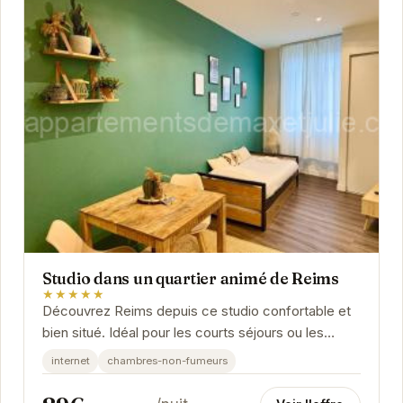
Studio dans un quartier animé de Reims
★★★★★
Découvrez Reims depuis ce studio confortable et
bien situé. Idéal pour les courts séjours ou les
voyages d'affaires, il offre un espace de vie...
internet
chambres-non-fumeurs