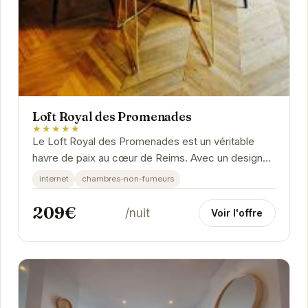
Loft Royal des Promenades
★★★★★
Le Loft Royal des Promenades est un véritable
havre de paix au cœur de Reims. Avec un design
élégant et des équipements modernes, il offre
internet
chambres-non-fumeurs
une...
209€
/nuit
Voir l'offre