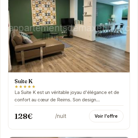
Suite K
★★★★★
La Suite K est un véritable joyau d'élégance et de
confort au cœur de Reims. Son design
contemporain et ses équipements haut de gamme
128€
vous...
/nuit
Voir l'offre