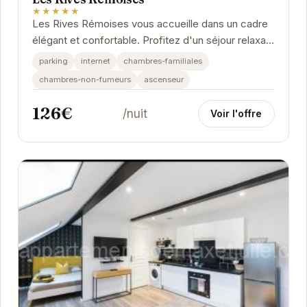
★★★★★
Les Rives Rémoises vous accueille dans un cadre
élégant et confortable. Profitez d'un séjour relaxant
à proximité des célèbres caves de...
parking
internet
chambres-familiales
chambres-non-fumeurs
ascenseur
126€
/nuit
Voir l'offre