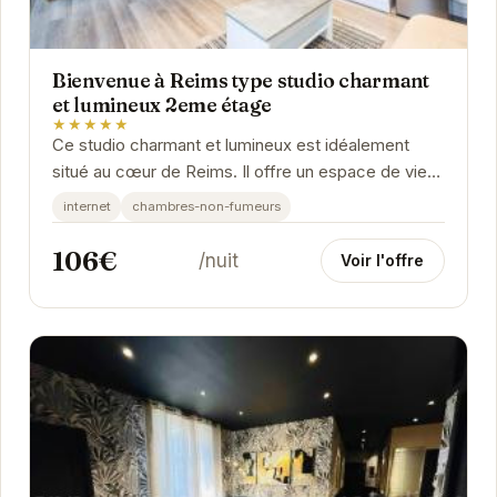
Bienvenue à Reims type studio charmant
et lumineux 2eme étage
★★★★★
Ce studio charmant et lumineux est idéalement
situé au cœur de Reims. Il offre un espace de vie
confortable et fonctionnel, parfait pour un...
internet
chambres-non-fumeurs
106€
/nuit
Voir l'offre