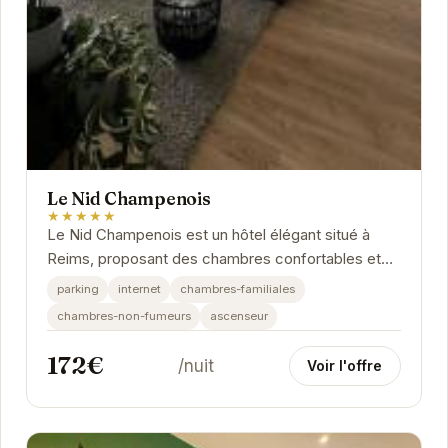
Le Nid Champenois
★★★★★
Le Nid Champenois est un hôtel élégant situé à
Reims, proposant des chambres confortables et
modernes. Idéalement placé pour explorer la ville...
parking
internet
chambres-familiales
chambres-non-fumeurs
ascenseur
172€
/nuit
Voir l'offre