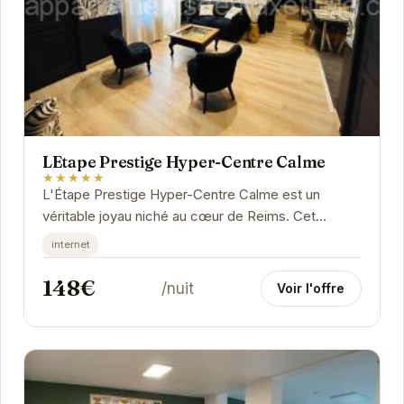
LEtape Prestige Hyper-Centre Calme
★★★★★
L'Étape Prestige Hyper-Centre Calme est un
véritable joyau niché au cœur de Reims. Cet
établissement allie à merveille le charme de
internet
l'ancien et...
148€
/nuit
Voir l'offre