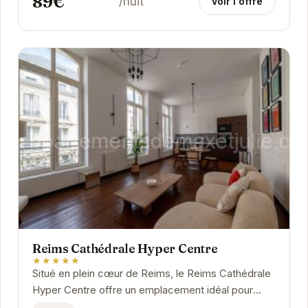
89€
/nuit
Voir l'offre
Reims Cathédrale Hyper Centre
★★★★★
Situé en plein cœur de Reims, le Reims Cathédrale
Hyper Centre offre un emplacement idéal pour
explorer la ville. À proximité de la célèbre...