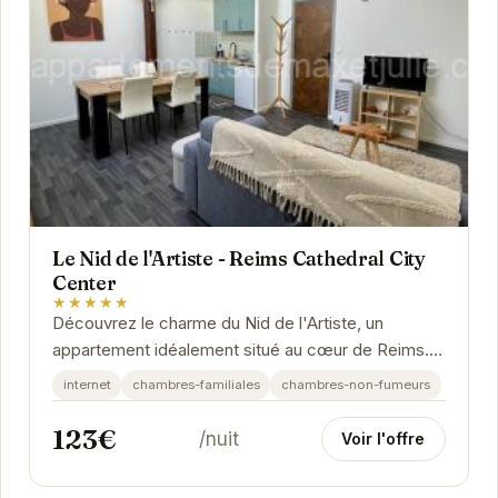
Le Nid de l'Artiste - Reims Cathedral City
Center
★★★★★
Découvrez le charme du Nid de l'Artiste, un
appartement idéalement situé au cœur de Reims. À
proximité de la célèbre cathédrale et des rues...
internet
chambres-familiales
chambres-non-fumeurs
123€
/nuit
Voir l'offre