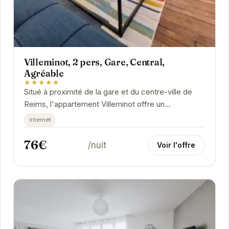
Villeminot, 2 pers, Gare, Central,
Agréable
★★★★★
Situé à proximité de la gare et du centre-ville de
Reims, l'appartement Villeminot offre un
emplacement idéal pour explorer la ville. Son...
internet
76€
/nuit
Voir l'offre