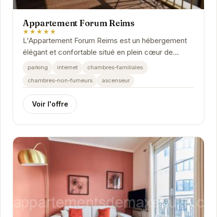
Appartement Forum Reims
★★★★★
L'Appartement Forum Reims est un hébergement
élégant et confortable situé en plein cœur de
Reims. Idéalement placé pour explorer les
parking
internet
chambres-familiales
richesses...
chambres-non-fumeurs
ascenseur
Voir l'offre