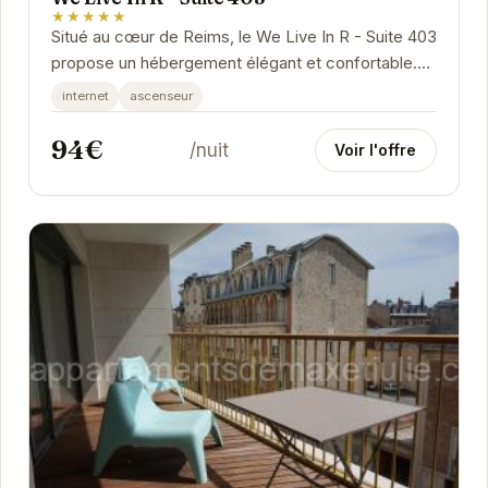
★★★★★
Situé au cœur de Reims, le We Live In R - Suite 403
propose un hébergement élégant et confortable.
Idéalement placé, il offre un accès facile...
internet
ascenseur
94€
/nuit
Voir l'offre