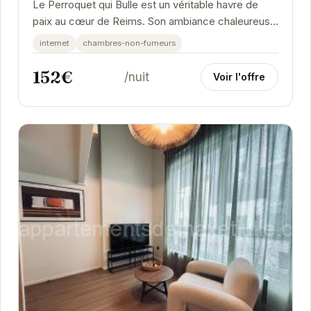
Le Perroquet qui Bulle est un véritable havre de
paix au cœur de Reims. Son ambiance chaleureuse
et son décor élégant créent une atmosphère...
internet
chambres-non-fumeurs
152€
/nuit
Voir l'offre