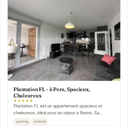
Plantation FL - 4 Pers, Spacieux,
Chaleureux
★★★★★
Plantation FL est un appartement spacieux et
chaleureux, idéal pour un séjour à Reims. Sa
situation géographique privilégiée vous permettra
parking
internet
de...