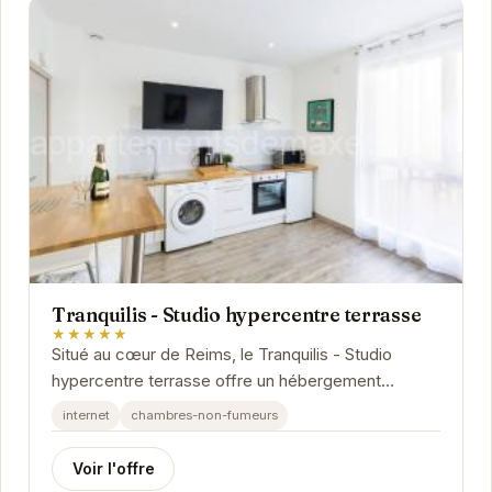
Tranquilis - Studio hypercentre terrasse
★★★★★
Situé au cœur de Reims, le Tranquilis - Studio
hypercentre terrasse offre un hébergement
confortable et élégant. Avec sa terrasse privée,
internet
chambres-non-fumeurs
vous...
Voir l'offre