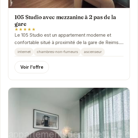
105 Studio avec mezzanine à 2 pas de la
gare
★★★★★
Le 105 Studio est un appartement moderne et
confortable situé à proximité de la gare de Reims.
Avec sa mezzanine astucieuse, il offre un espace
internet
chambres-non-fumeurs
ascenseur
de...
Voir l'offre