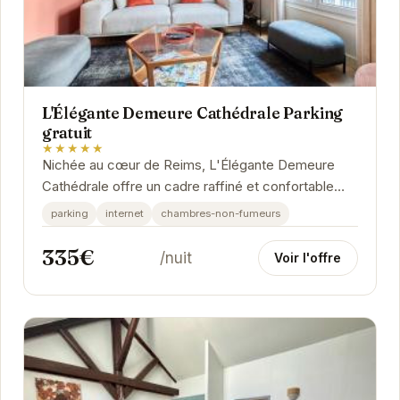
L'Élégante Demeure Cathédrale Parking
gratuit
★★★★★
Nichée au cœur de Reims, L'Élégante Demeure
Cathédrale offre un cadre raffiné et confortable
pour votre séjour. Ses chambres élégantes et...
parking
internet
chambres-non-fumeurs
335€
/nuit
Voir l'offre