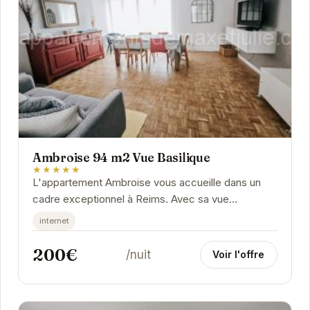
Ambroise 94 m2 Vue Basilique
★★★★★
L'appartement Ambroise vous accueille dans un
cadre exceptionnel à Reims. Avec sa vue
imprenable sur la Basilique, cet appartement
internet
spacieux et...
200€
/nuit
Voir l'offre