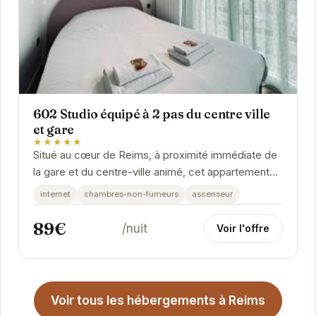
602 Studio équipé à 2 pas du centre ville
et gare
★★★★★
Situé au cœur de Reims, à proximité immédiate de
la gare et du centre-ville animé, cet appartement
est idéal pour les voyageurs en quête de...
internet
chambres-non-fumeurs
ascenseur
89€
/nuit
Voir l'offre
Voir tous les hébergements à Reims