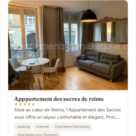
Apppartement des sacres de reims
★★★★★
Situé au cœur de Reims, l'Appartement des Sacres
vous offre un séjour confortable et élégant. Proche
des attractions principales, il est le...
parking
internet
chambres-familiales
chambres-non-fumeurs