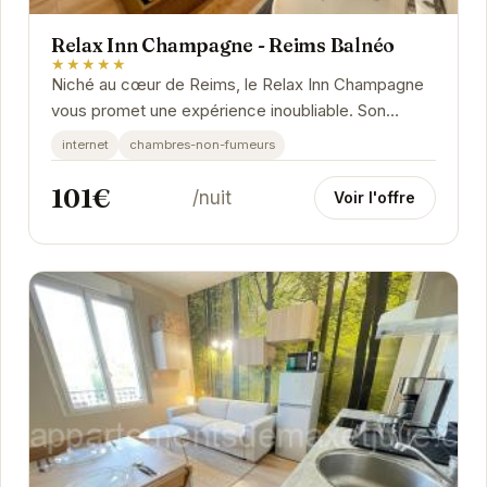
Relax Inn Champagne - Reims Balnéo
★★★★★
Niché au cœur de Reims, le Relax Inn Champagne
vous promet une expérience inoubliable. Son
emplacement stratégique vous place à proximité
internet
chambres-non-fumeurs
des...
101€
/nuit
Voir l'offre