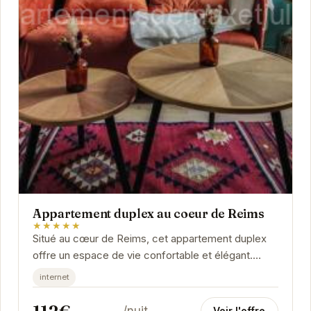
Appartement duplex au coeur de Reims
★★★★★
Situé au cœur de Reims, cet appartement duplex
offre un espace de vie confortable et élégant.
Avec sa décoration soignée et ses équipements...
internet
Voir l'offre