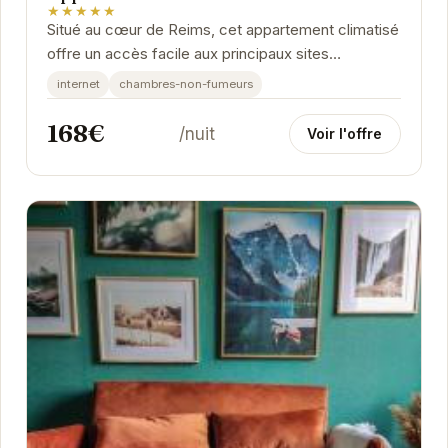
★★★★★
Situé au cœur de Reims, cet appartement climatisé
offre un accès facile aux principaux sites
touristiques. La proximité de la gare facilite...
internet
chambres-non-fumeurs
168€
/nuit
Voir l'offre