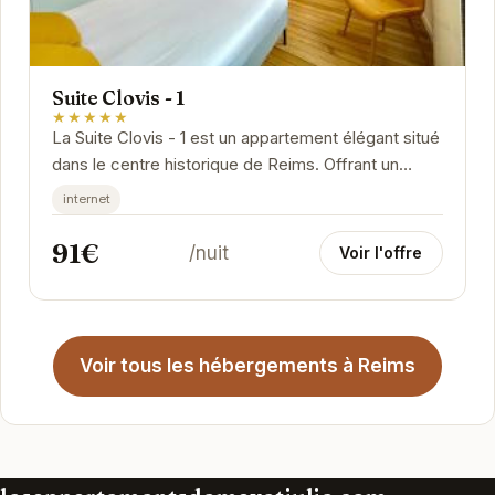
Suite Clovis - 1
★★★★★
La Suite Clovis - 1 est un appartement élégant situé
dans le centre historique de Reims. Offrant un
cadre spacieux et lumineux, il est idéalement...
internet
91€
/nuit
Voir l'offre
Voir tous les hébergements à Reims