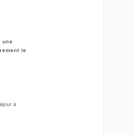
e une
èrement le
éjour à