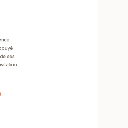
ence
appuyé
 de ses
vitation