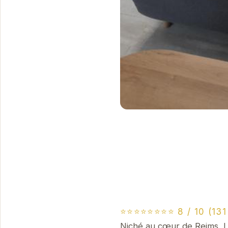
⭐⭐⭐⭐⭐⭐⭐⭐ 8 / 10 (131 
Niché au cœur de Reims, L