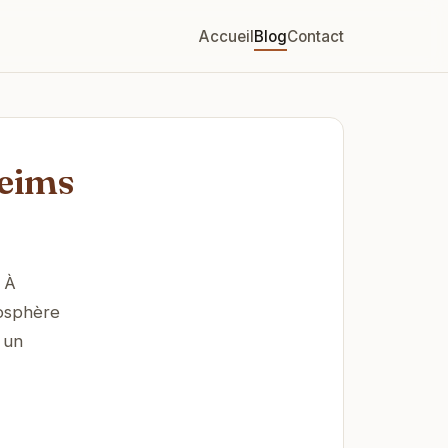
Accueil
Blog
Contact
eims
 À
mosphère
 un