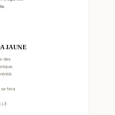
le.
NDA JAUNE
as des
nique.
rénité
 se fera
u LE