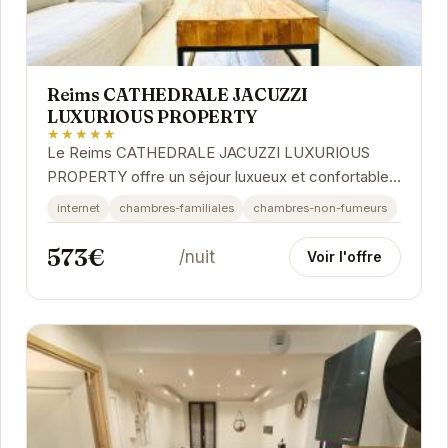
Reims CATHEDRALE JACUZZI
LUXURIOUS PROPERTY
★★★★★
Le Reims CATHEDRALE JACUZZI LUXURIOUS
PROPERTY offre un séjour luxueux et confortable
au cœur de Reims. À proximité de la magnifique
internet
chambres-familiales
chambres-non-fumeurs
cathédrale,...
573€
/nuit
Voir l'offre