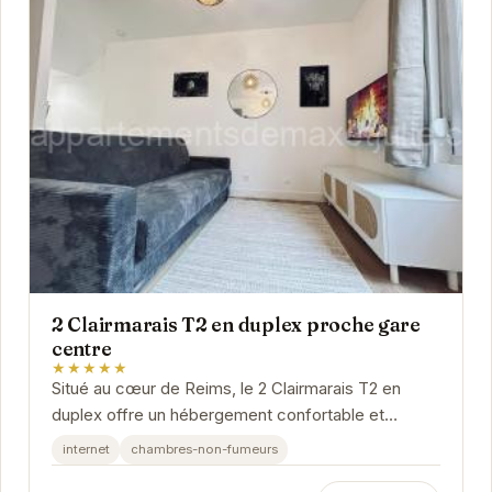
2 Clairmarais T2 en duplex proche gare
centre
★★★★★
Situé au cœur de Reims, le 2 Clairmarais T2 en
duplex offre un hébergement confortable et
moderne à proximité des principales attractions.
internet
chambres-non-fumeurs
Cet...