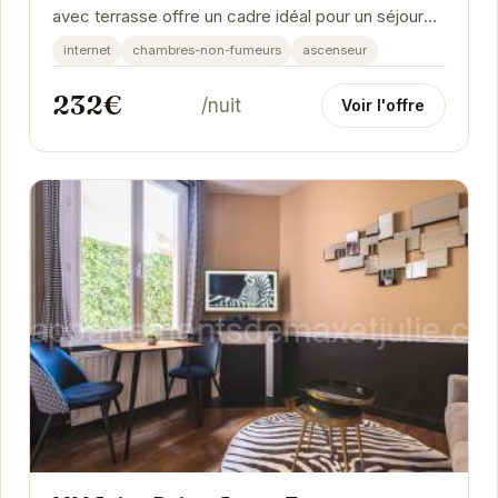
avec terrasse offre un cadre idéal pour un séjour
mémorable. Ses deux salles de bain et sa...
internet
chambres-non-fumeurs
ascenseur
232€
/nuit
Voir l'offre