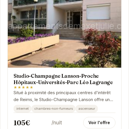
Studio-Champagne Lanson-Proche
Hôpitaux-Universités-Parc Léo Lagrange
★★★★★
Situé à proximité des principaux centres d'intérêt
de Reims, le Studio-Champagne Lanson offre un
hébergement confortable et fonctionnel. Idéal...
internet
chambres-non-fumeurs
ascenseur
105€
/nuit
Voir l'offre