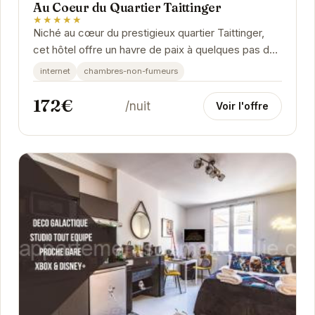
Au Coeur du Quartier Taittinger
★★★★★
Niché au cœur du prestigieux quartier Taittinger,
cet hôtel offre un havre de paix à quelques pas des
maisons de champagne les plus renommées....
internet
chambres-non-fumeurs
172€
/nuit
Voir l'offre