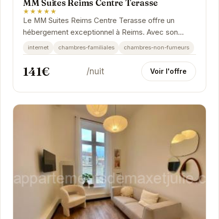
MM Suites Reims Centre Terasse
★★★★★
Le MM Suites Reims Centre Terasse offre un
hébergement exceptionnel à Reims. Avec son
emplacement central et ses équipements
internet
chambres-familiales
chambres-non-fumeurs
modernes, il est...
141€
/nuit
Voir l'offre