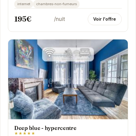
hébergement moderne et élégant. Ses
internet
chambres-non-fumeurs
équipements haut...
195€
/nuit
Voir l'offre
Deep blue - hypercentre
★★★★★