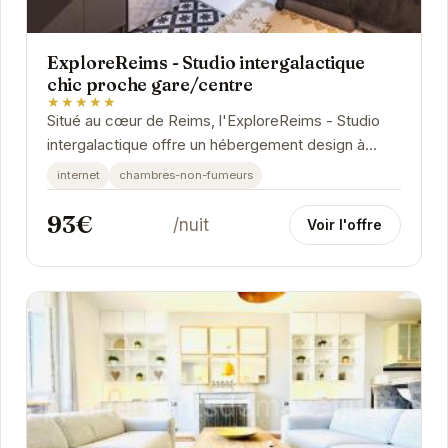
ExploreReims - Studio intergalactique
chic proche gare/centre
★★★★★
Situé au cœur de Reims, l'ExploreReims - Studio
intergalactique offre un hébergement design à
proximité des principaux attraits touristiques....
internet
chambres-non-fumeurs
93€
/nuit
Voir l'offre