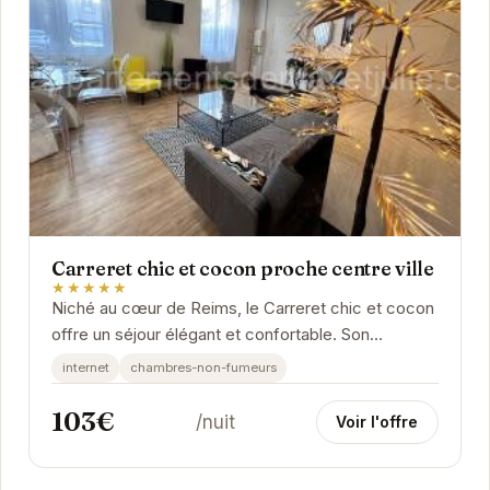
Carreret chic et cocon proche centre ville
★★★★★
Niché au cœur de Reims, le Carreret chic et cocon
offre un séjour élégant et confortable. Son
emplacement privilégié permet d'explorer...
internet
chambres-non-fumeurs
103€
/nuit
Voir l'offre