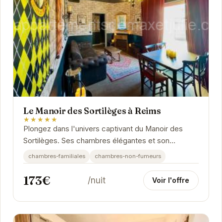
Le Manoir des Sortilèges à Reims
★★★★★
Plongez dans l'univers captivant du Manoir des
Sortilèges. Ses chambres élégantes et son
ambiance chaleureuse vous promettent un séjour...
chambres-familiales
chambres-non-fumeurs
173€
/nuit
Voir l'offre