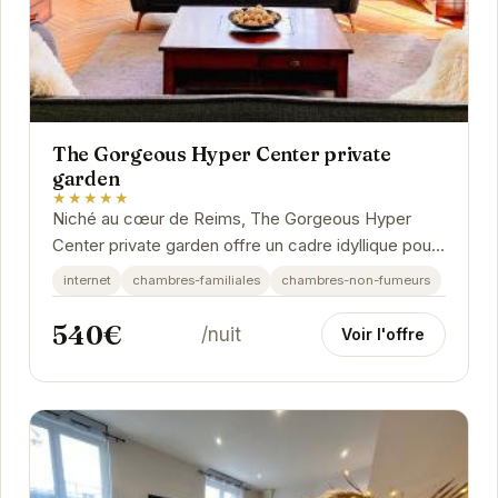
The Gorgeous Hyper Center private
garden
★★★★★
Niché au cœur de Reims, The Gorgeous Hyper
Center private garden offre un cadre idyllique pour
un séjour inoubliable. Son jardin privé,...
internet
chambres-familiales
chambres-non-fumeurs
540€
/nuit
Voir l'offre