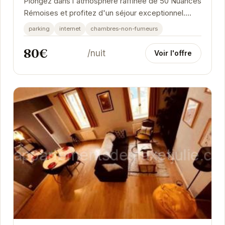
Plongez dans l'atmosphère raffinée de 50 Nuances
Rémoises et profitez d'un séjour exceptionnel.
Chaque détail a été pensé pour votre confort,...
parking
internet
chambres-non-fumeurs
80€
/nuit
Voir l'offre