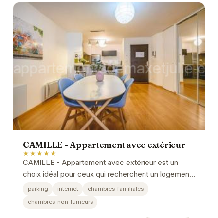
CAMILLE - Appartement avec extérieur
★★★★★
CAMILLE - Appartement avec extérieur est un
choix idéal pour ceux qui recherchent un logement
confortable et bien équipé à Reims. Sa situation...
parking
internet
chambres-familiales
chambres-non-fumeurs