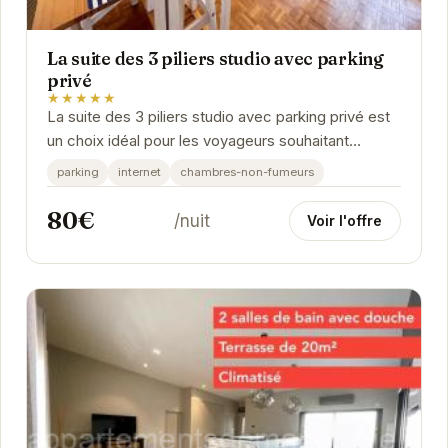
La suite des 3 piliers studio avec parking
privé
★★★★★
La suite des 3 piliers studio avec parking privé est
un choix idéal pour les voyageurs souhaitant
explorer Reims. Son emplacement central permet
parking
internet
chambres-non-fumeurs
un...
80€
/nuit
Voir l'offre