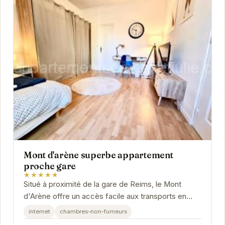
Mont d'arène superbe appartement
proche gare
★★★★★
Situé à proximité de la gare de Reims, le Mont
d'Arène offre un accès facile aux transports en
commun et aux principales attractions de la...
internet
chambres-non-fumeurs