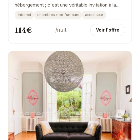
hébergement ; c'est une véritable invitation à la
détente. Son emplacement central vous permet
internet
chambres-non-fumeurs
ascenseur
d'explorer...
114€
/nuit
Voir l'offre