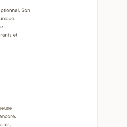
eptionnel. Son
unique.
de
rants et
tueuse
 encore.
eims,