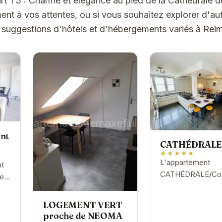
art T3 : Charme et élégance au pied de la Cathédrale 
t à vos attentes, ou si vous souhaitez explorer d'aut
 suggestions d'hôtels et d'hébergements variés à Rei
nt
CATHÉDRALE/C
★★★★★
L'appartement
nt
CATHÉDRALE/Coss
re
offre un espace d
ant
élégant et confort
ur
LOGEMENT VERT
idéal pour un séjo
vue
proche de NEOMA
relaxant à Reims. S