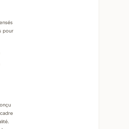
pensés
s pour
conçu
 cadre
ité.