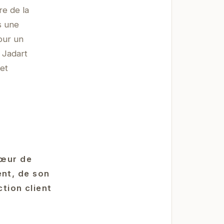
re de la
s une
our un
 Jadart
 et
cœur de
nt, de son
tion client