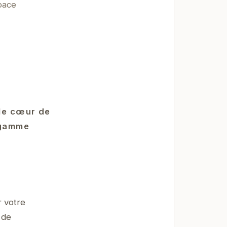
pace
 le cœur de
 gamme
r votre
 de