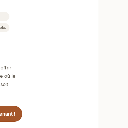
ble.
ffrir
e où le
soit
enant !