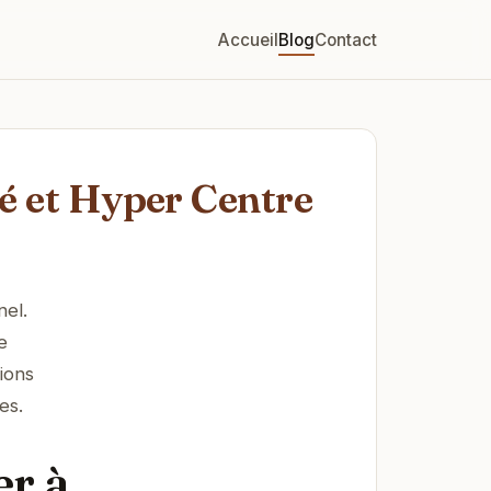
Accueil
Blog
Contact
é et Hyper Centre
nel.
e
ions
es.
er à