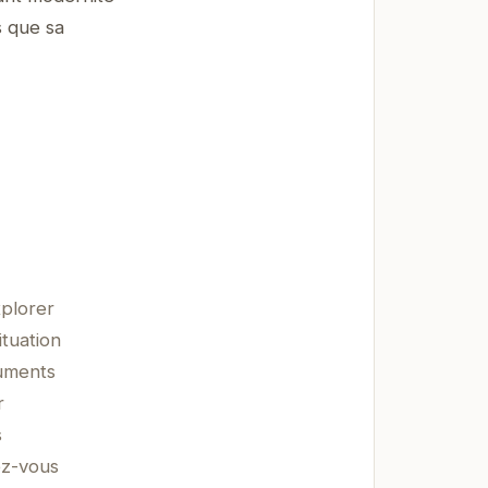
s que sa
plorer
ituation
numents
r
s
ez-vous