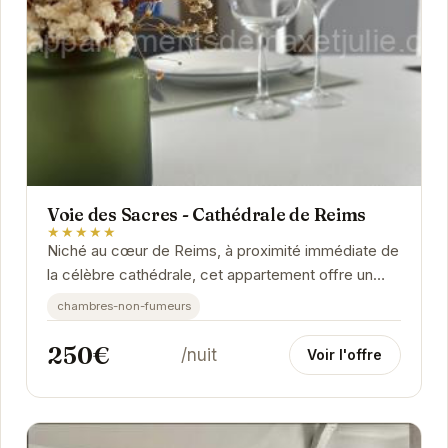
Voie des Sacres - Cathédrale de Reims
★★★★★
Niché au cœur de Reims, à proximité immédiate de
la célèbre cathédrale, cet appartement offre un
cadre idéal pour explorer les richesses de...
chambres-non-fumeurs
250€
/nuit
Voir l'offre