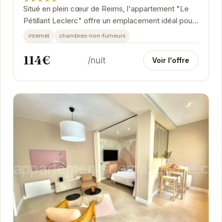
Situé en plein cœur de Reims, l'appartement "Le
Pétillant Leclerc" offre un emplacement idéal pour
explorer la ville. À proximité des...
internet
chambres-non-fumeurs
114€
/nuit
Voir l'offre