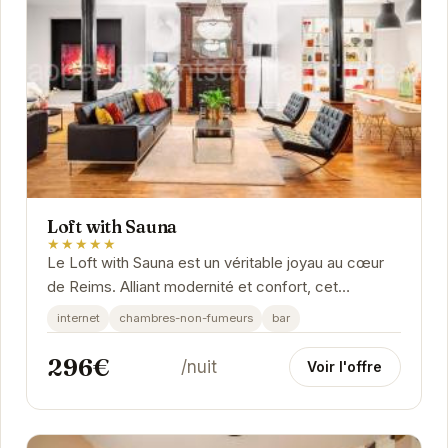
Loft with Sauna
★★★★★
Le Loft with Sauna est un véritable joyau au cœur
de Reims. Alliant modernité et confort, cet
appartement offre un espace de vie spacieux et...
internet
chambres-non-fumeurs
bar
296€
/nuit
Voir l'offre