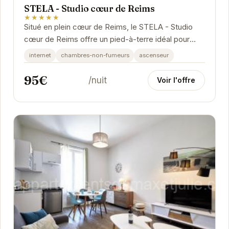
STELA - Studio cœur de Reims
★★★★★
Situé en plein cœur de Reims, le STELA - Studio
cœur de Reims offre un pied-à-terre idéal pour
explorer cette ville historique. Avec un accès...
internet
chambres-non-fumeurs
ascenseur
95€
/nuit
Voir l'offre