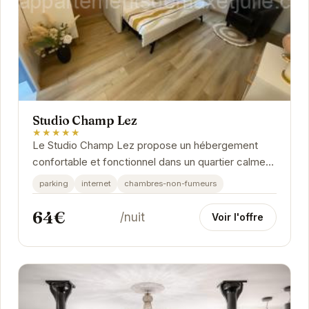
Studio Champ Lez
★★★★★
Le Studio Champ Lez propose un hébergement
confortable et fonctionnel dans un quartier calme
de Reims. Parfaitement équipé, il est idéal pour
parking
internet
chambres-non-fumeurs
les...
64€
/nuit
Voir l'offre