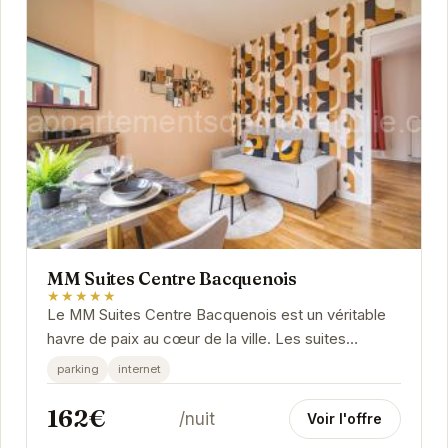
MM Suites Centre Bacquenois
★★★★★
Le MM Suites Centre Bacquenois est un véritable
havre de paix au cœur de la ville. Les suites
spacieuses et lumineuses offrent un confort
parking
internet
optimal,...
162€
/nuit
Voir l'offre