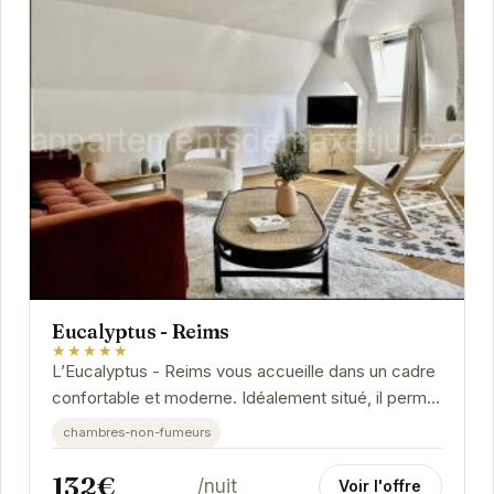
Eucalyptus - Reims
★★★★★
L’Eucalyptus - Reims vous accueille dans un cadre
confortable et moderne. Idéalement situé, il permet
d’accéder facilement aux sites...
chambres-non-fumeurs
132€
/nuit
Voir l'offre