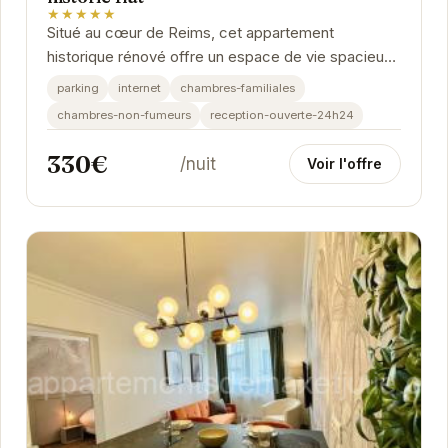
★★★★★
Situé au cœur de Reims, cet appartement
historique rénové offre un espace de vie spacieux
et confortable. Idéal pour les familles ou les
parking
internet
chambres-familiales
groupes...
chambres-non-fumeurs
reception-ouverte-24h24
330€
/nuit
Voir l'offre