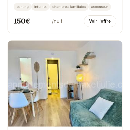
privilégié vous permet de découvrir facilement
parking
internet
chambres-familiales
ascenseur
les...
150€
/nuit
Voir l'offre