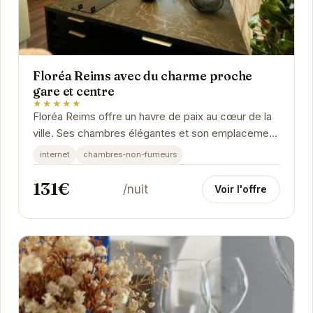
Floréa Reims avec du charme proche
gare et centre
★★★★★
Floréa Reims offre un havre de paix au cœur de la
ville. Ses chambres élégantes et son emplacement
privilégié en font le choix idéal pour...
internet
chambres-non-fumeurs
131€
/nuit
Voir l'offre