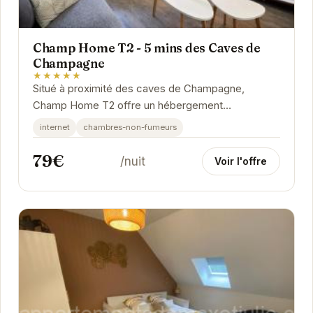
Champ Home T2 - 5 mins des Caves de
Champagne
★★★★★
Situé à proximité des caves de Champagne,
Champ Home T2 offre un hébergement
confortable et pratique pour explorer Reims et ses
internet
chambres-non-fumeurs
environs....
79€
/nuit
Voir l'offre