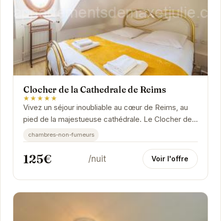
Clocher de la Cathedrale de Reims
★★★★★
Vivez un séjour inoubliable au cœur de Reims, au
pied de la majestueuse cathédrale. Le Clocher de
la Cathédrale de Reims offre un hébergement...
chambres-non-fumeurs
125€
/nuit
Voir l'offre