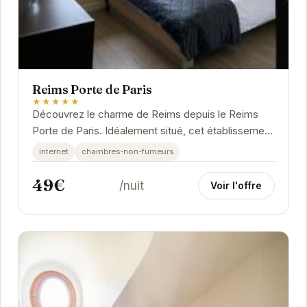
Reims Porte de Paris
★★★★★
Découvrez le charme de Reims depuis le Reims
Porte de Paris. Idéalement situé, cet établissement
vous permettra de profiter pleinement de la...
internet
chambres-non-fumeurs
49€
/nuit
Voir l'offre