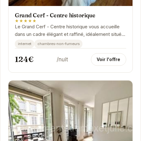
Grand Cerf - Centre historique
★★★★★
Le Grand Cerf - Centre historique vous accueille
dans un cadre élégant et raffiné, idéalement situé
au cœur de Reims. Profitez d'un séjour...
internet
chambres-non-fumeurs
124€
/nuit
Voir l'offre