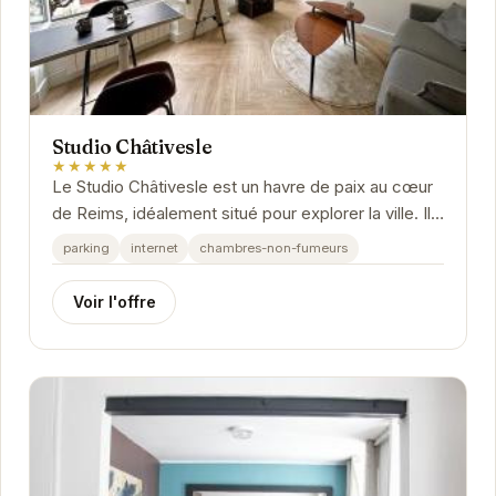
Studio Châtivesle
★★★★★
Le Studio Châtivesle est un havre de paix au cœur
de Reims, idéalement situé pour explorer la ville. Il
propose un hébergement confortable et...
parking
internet
chambres-non-fumeurs
Voir l'offre