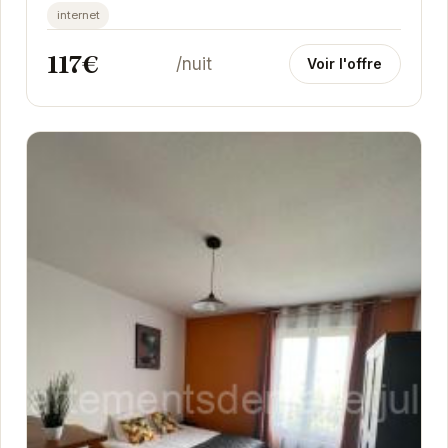
cadre idéal pour un séjour touristique ou...
internet
117€
/nuit
Voir l'offre