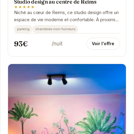
Studio design au centre de Reims
★★★★★
Niché au cœur de Reims, ce studio design offre un
espace de vie moderne et confortable. À proximité
des commerces, restaurants et attractions...
parking
chambres-non-fumeurs
93€
/nuit
Voir l'offre