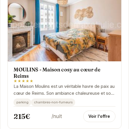
MOULINS - Maison cosy au cœur de
Reims
★★★★★
La Maison Moulins est un véritable havre de paix au
cœur de Reims. Son ambiance chaleureuse et son
emplacement idéal en font le pied-à-terre...
parking
chambres-non-fumeurs
215€
/nuit
Voir l'offre