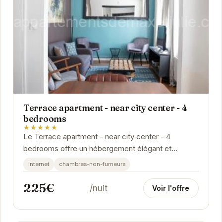
Terrace apartment - near city center - 4
bedrooms
★★★★★
Le Terrace apartment - near city center - 4
bedrooms offre un hébergement élégant et
confortable à Reims. Idéalement situé près du...
internet
chambres-non-fumeurs
225€
/nuit
Voir l'offre