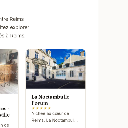
ntre Reims
itez explorer
és à Reims.
La Noctambulle
Forum
es -
★★★★★
Nichée au cœur de
ville
Reims, La Noctambulle
in de
Forum offre une