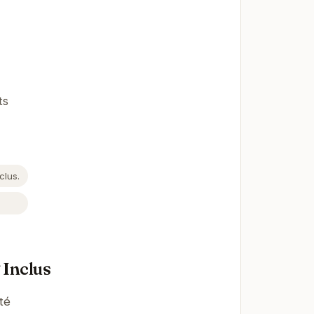
ts
clus.
Inclus
té