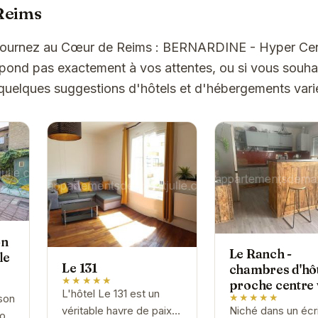
Reims
Séjournez au Cœur de Reims : BERNARDINE - Hyper Ce
spond pas exactement à vos attentes, ou si vous souha
 quelques suggestions d'hôtels et d'hébergements vari
on
Le Ranch -
le
Le 131
chambres d'hôt
★★★★★
proche centre 
L'hôtel Le 131 est un
★★★★★
son
véritable havre de paix
Niché dans un écr
pour