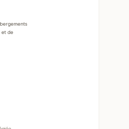
ébergements
 et de
égiée