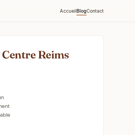
Accueil
Blog
Contact
 Centre Reims
un
ement
iable