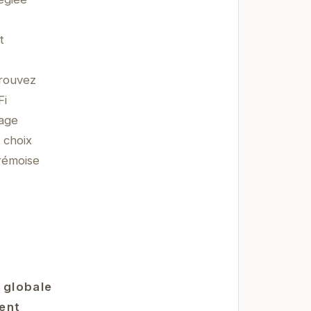
t
trouvez
Fi
yage
 choix
 rémoise
t globale
ment