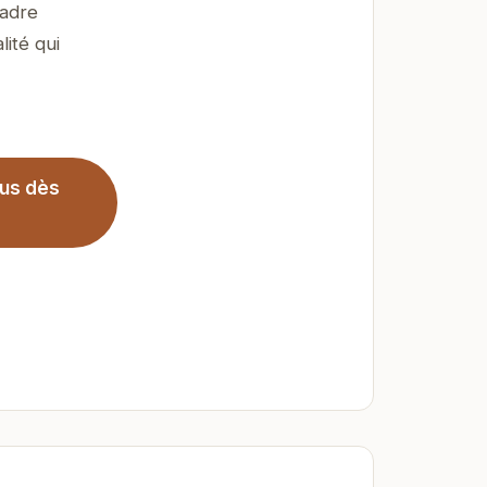
cadre
ité qui
lus dès