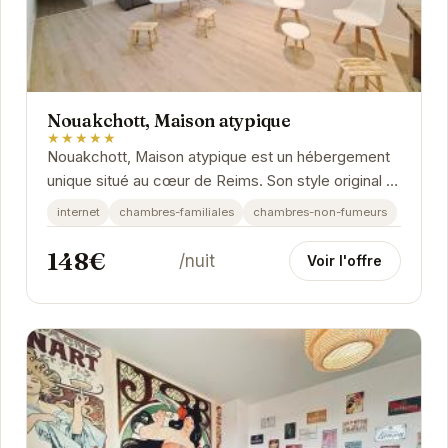
Nouakchott, Maison atypique
★★★★★
Nouakchott, Maison atypique est un hébergement
unique situé au cœur de Reims. Son style original et
son atmosphère chaleureuse vous promettent un...
internet
chambres-familiales
chambres-non-fumeurs
148€
/nuit
Voir l'offre