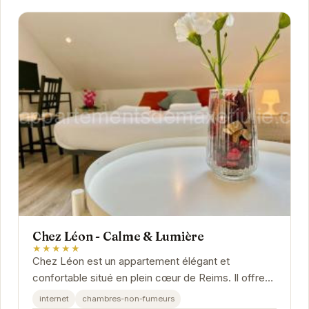
Chez Léon - Calme & Lumière
★★★★★
Chez Léon est un appartement élégant et
confortable situé en plein cœur de Reims. Il offre
un espace de vie lumineux et aéré, idéal pour se...
internet
chambres-non-fumeurs