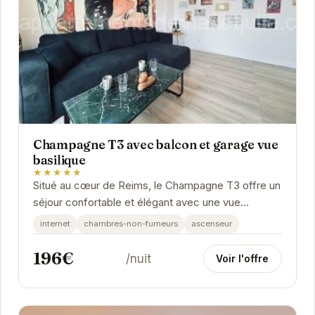
Champagne T3 avec balcon et garage vue
basilique
★★★★★
Situé au cœur de Reims, le Champagne T3 offre un
séjour confortable et élégant avec une vue
imprenable sur la basilique. Cet appartement...
internet
chambres-non-fumeurs
ascenseur
196€
/nuit
Voir l'offre