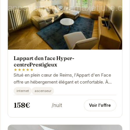
Lappart den face Hyper-
centrePrestigieux
★★★★★
Situé en plein cœur de Reims, l'Appart d'en Face
offre un hébergement élégant et confortable. À
proximité des commerces, restaurants et sites...
internet
ascenseur
158€
/nuit
Voir l'offre