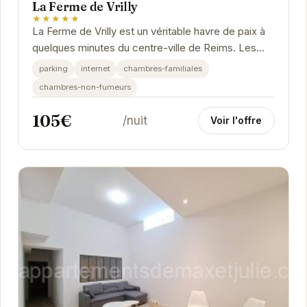
La Ferme de Vrilly
★★★★★
La Ferme de Vrilly est un véritable havre de paix à
quelques minutes du centre-ville de Reims. Les
chambres, décorées avec goût, offrent tout le...
parking
internet
chambres-familiales
chambres-non-fumeurs
105€
/nuit
Voir l'offre