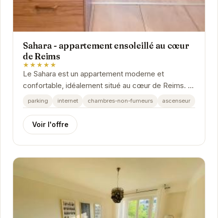
Sahara - appartement ensoleillé au cœur
de Reims
★★★★★
Le Sahara est un appartement moderne et
confortable, idéalement situé au cœur de Reims. Il
offre un espace de vie lumineux et convivial,
parking
internet
chambres-non-fumeurs
ascenseur
parfait...
Voir l'offre