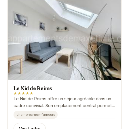
Le Nid de Reims
★★★★★
Le Nid de Reims offre un séjour agréable dans un
cadre convivial. Son emplacement central permet
un accès facile aux principaux attraits de la...
chambres-non-fumeurs
Voir l'offre