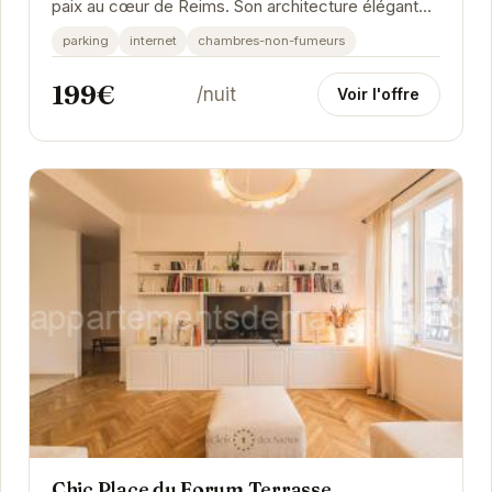
paix au cœur de Reims. Son architecture élégante
et son ambiance chaleureuse vous invitent à la...
parking
internet
chambres-non-fumeurs
199€
/nuit
Voir l'offre
Chic Place du Forum Terrasse