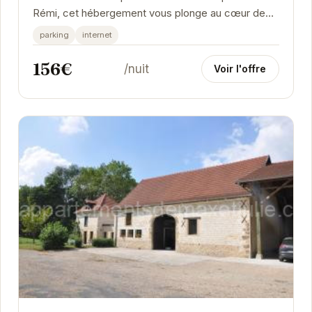
Rémi, cet hébergement vous plonge au cœur de
l'histoire de Reims. Idéalement situé, il vous...
parking
internet
156€
/nuit
Voir l'offre