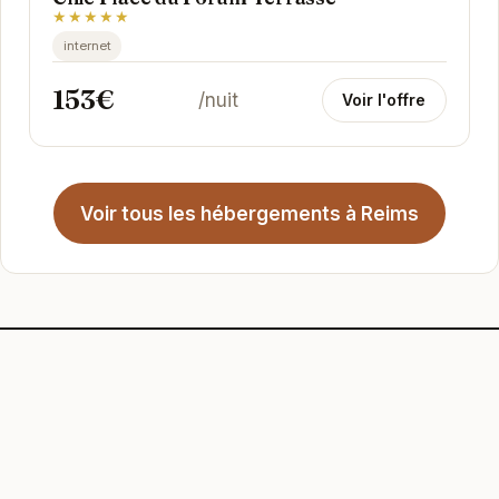
★★★★★
internet
153€
/nuit
Voir l'offre
Voir tous les hébergements à Reims
lesappartementsdemaxetjulie.com
Une sélection d'hébergements, comparés et
présentés simplement. Pas de bruit, pas de
surenchère : les informations utiles pour choisir.