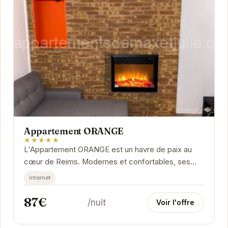
Appartement ORANGE
★★★★★
L'Appartement ORANGE est un havre de paix au
cœur de Reims. Modernes et confortables, ses
intérieurs offrent une expérience de séjour...
internet
87€
/nuit
Voir l'offre